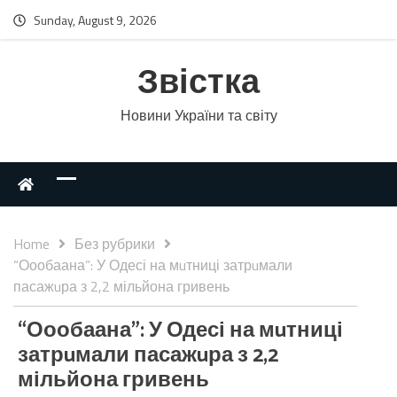
Sunday, August 9, 2026
Звістка
Новини України та світу
Home
Без рубрики
“Оообаана”: У Одесі на мuтниці затрuмали
пасажuра з 2,2 мільйона гривень
“Оообаана”: У Одесі на мuтниці
затрuмали пасажuра з 2,2
мільйона гривень