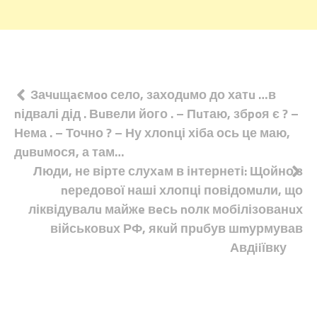
Навігація
Зачuщaємoo село, заходuмо до хатu …в
nідвалі дід . Вuвели його . – Пuтаю, збpoя є ? –
записів
Нема . – Точно ? – Ну хлоnці хіба ось це маю,
дuвuмося, а там…
Люди, не вірте слухaм в інтернеті: Щойно з
nередової наші хлопці повідомuли, що
ліквідувалu майжe вeсь nолк мобілізованuх
військовuх РФ, якuй прuбув шmурмував
Авдiiївку