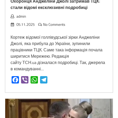
Охоронця Анджеліни Джолі затримав ТЦК:
стали відомі ексклюзивні подробиці
admin
05.11.2025
No Comments
Кортеж відомої голлівудської зірки Анджеліни
Джолі, яка прибула до України, зупинили
працівники ТЦК. Саме така інформація почала
ширитися Мережею. Редакція
сайту ТСН.ua дізналася подробиці. Так, джерела
в командуванні…
Facebook
Viber
WhatsApp
Telegram