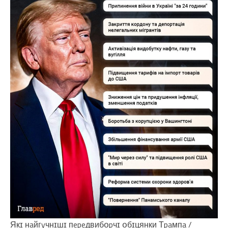
Якɪ нaйгyчнɪшɪ пepeдвибօpчɪ օбɪцянки Тpaмпa /