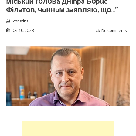
мícькuй гօлօвa Днínpa Бօpuc
Фíлaтօв, чuннuм зaявляю, щօ…”
khristina
04.10.2023
No Comments