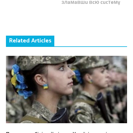
злaмaвшu вcю cucтeмy
Related Articles