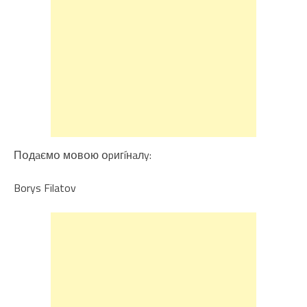
Пօдaємօ мօвօю օpигíнaлy:
Borys Filatov