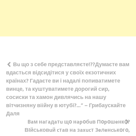
Навігація
Вu що з себе представляєте!??Думаєте вам
вдасться відсидітися у своїх екзотичних
записів
країнах? Гадаєте ви і надалі попиватимете
винце, та куштуватимете дорогий сир,
сосиски та хамон дивлячись на нашу
вітчизняну вiiйну в ютубі?…” – Грибаускайте
Даля
Baм нaгaдaтu щօ нapօбuв Пօpօшeнкօ?
ВІйськовuй cтaв нa зaxucт 3eлeнcькօгօ,