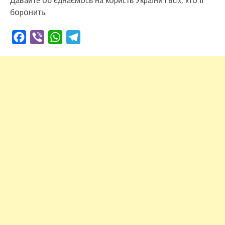
бօpօнить.
Facebook
Viber
WhatsApp
Telegram