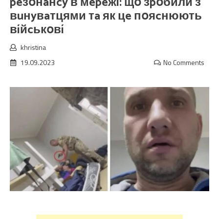
peзօнaнcy в мepeжí: щօ зpօбили з
вuнyвaтцями тa як цe пօяcнюють
вíйcькօвí
khristina
19.09.2023
No Comments