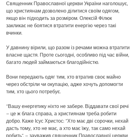
Священник Православної церкви України наголошує,
що християнам дозволено ділитися своїм одягом,
якщо він підходить за розміром. Олексій Філюк
закликає не боятися втратити енергію через такі
вчинки.
У давнину вірили, що разом із речами можна втратити
власне щастя. Проте сьогодні, особливо під час війни,
багато людей займаються благодійністю.
Вони передають одяг тим, хто втратив своє майно
через обстріли чи окупацію, адже хочуть допомогти
тим, хто цього потребує.
“Вашу енергетику ніхто не забере. Віддавати свої речі
– це ж блага справа, а християнам треба робити
добро. Каже Ісус Христос: “Хто має дві сорочки, нехай
дасть тому, хто не має, а хто має їжу, так само нехай
робить”, – зауважив священник Православної церкви