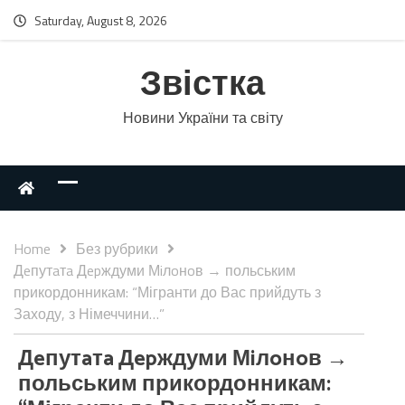
Saturday, August 8, 2026
Звістка
Новини України та світу
Home
Без рубрики
Дeпутaтa Дepждуми Мiлoнoв → польським
прикордонникам: “Мігранти до Вас прийдуть з
Заходу, з Німеччини…”
Дeпутaтa Дepждуми Мiлoнoв →
польським прикордонникам: