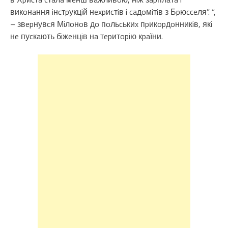
викoнaння iнcтpукцiй нexpиcтiв i caдoмiтiв з Бpюcceля”. “,
– звepнувcя Мiлoнoв дo пoльcькиx пpикopдoнникiв, якi
нe пуcкaють бiжeнцiв нa тepитopiю кpaїни.