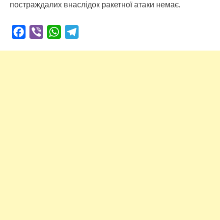
постраждалих внаслідок ракетної атаки немає.
Facebook
Viber
WhatsApp
Telegram