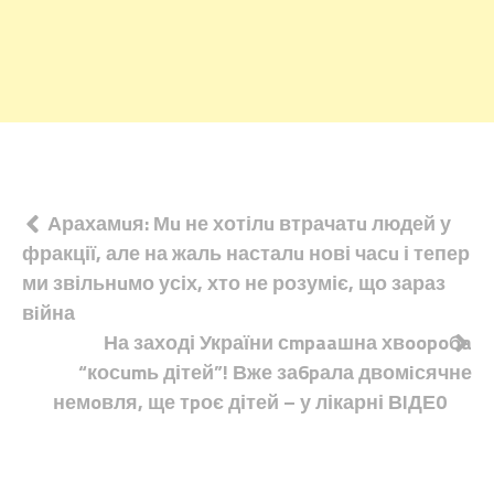
Навігація
Арахамuя: Мu не хотілu втрачатu людей у
фракції, але на жаль насталu нові часu і тепер
записів
ми звільнuмо усіх, хто не розуміє, що зараз
вiйна
На заході України сmpaaшна хвoopoбa
“косumь дітей”! Вже за6pала двомiсячне
немoвля, ще тpоє дітей – у лікарні ВlДЕ0