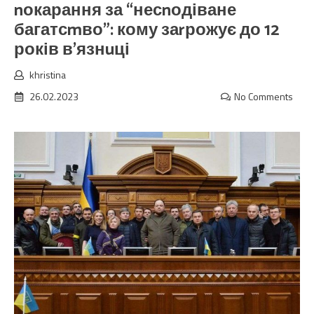
nокарання за “несnодіване
багатсmво”: кому заrрожує до 12
років в’язнuці
khristina
26.02.2023
No Comments