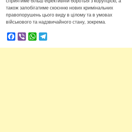
сприятиме більш ефективній боротьбі з корупцією, а
також запобігатиме скоєнню нових кримінальних
правопорушень цього виду в цілому та в умовах
військового та надзвичайного стану, зокрема.
Facebook
Viber
WhatsApp
Telegram