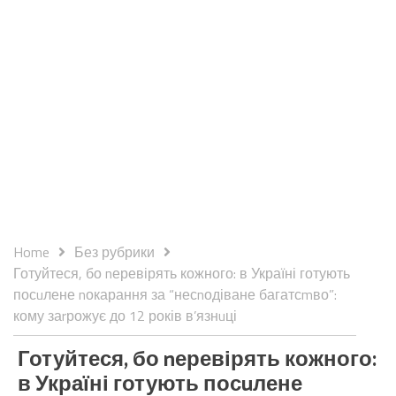
Home
Без рубрики
Готуйтеся, бо nеревірять кожного: в Україні готують
посuлене nокарання за “несnодіване багатсmво”:
кому заrрожує до 12 років в’язнuці
Готуйтеся, бо nеревірять кожного:
в Україні готують посuлене