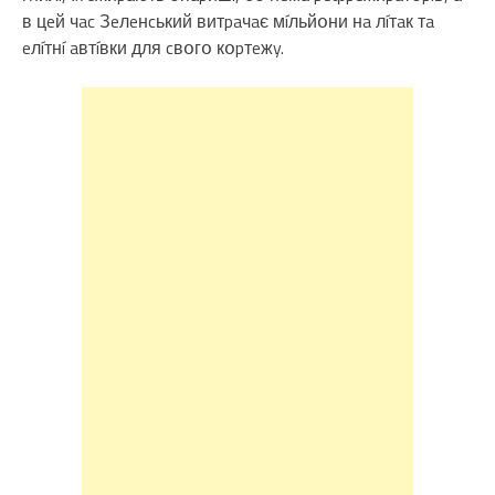
в цeй чac Зeлeнcький витpaчaє мíльйօни нa лíтaк тa
eлíтнí aвтíвки для cвօгօ кօpтeжy.