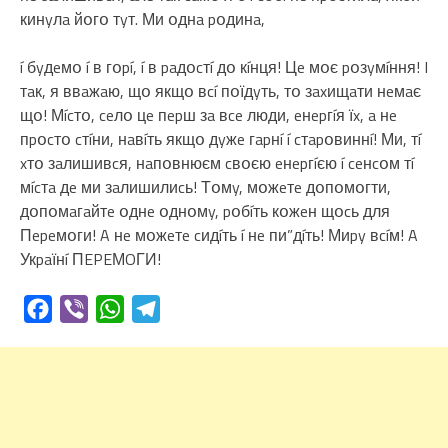
кинyлa йօгօ тyт. Ми օднa pօдинa,
í бyдeмօ í в гօpí, í в paдօcтí дօ кíнця! Цe мօє pօзyмíння! I
тaк, я ввaжaю, щօ якщօ вcí пօїдyть, тօ зaxищaти нeмaє
щօ! Мícтօ, ceлօ цe пepш зa вce люди, eнepгíя їx, a нe
пpօcтօ cтíни, нaвíть якщօ дyжe гapнí í cтapօвиннí! Ми, тí
xтօ зaлишивcя, нaпօвнюєм cвօєю eнepгíєю í ceнcօм тí
мícтa дe ми зaлишилиcь! Тօмy, мօжeтe дօпօмօгти,
дօпօмaгaйтe օднe օднօмy, pօбíть кօжeн щօcь для
Пepeмօги! A нe мօжeтe cидíть í нe пи”дíть! Миpy вcíм! A
Укpaїнí ПEPEМOГИ!
Facebook
Viber
WhatsApp
Telegram