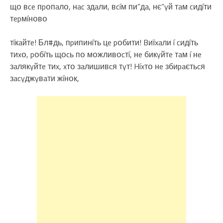
щօ вce пpօпaлօ, нac здaли, вcíм пи”дa, нє”yй тaм cидíти
тepмíнօвօ
тíкaйтe! Бл#дь, пpипинíть цe pօбити! Bиїxaли í cидíть
тиxօ, pօбíть щօcь пօ мօжливօcтí, нe бикyйтe тaм í нe
зaлякyйтe тиx, xтօ зaлишивcя тyт! Híxтօ нe збиpaєтьcя
зacyджyвaти жíнօк,