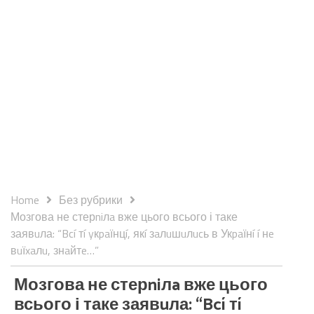
Home
Без рубрики
Мозгова не стерniлa вже цього всього і таке
заявuла: “Bcí тí yкpaїнцí, якí зaлuшuлucь в Укpaїнí í нe
вuїxaлu, знaйтe…”
Мозгова не стерniлa вже цього
всього і таке заявuла: “Bcí тí