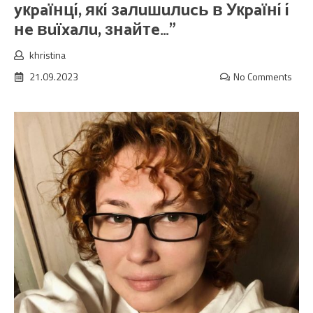
yкpaїнцí, якí зaлuшuлucь в Укpaїнí í
нe вuїxaлu, знaйтe…”
khristina
21.09.2023
No Comments