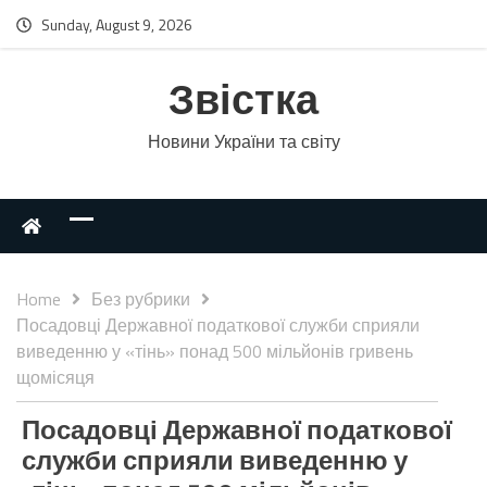
Sunday, August 9, 2026
Звістка
Новини України та світу
Home
Без рубрики
Посадовці Державної податкової служби сприяли
виведенню у «тінь» понад 500 мільйонів гривень
щомісяця
Посадовці Державної податкової
служби сприяли виведенню у