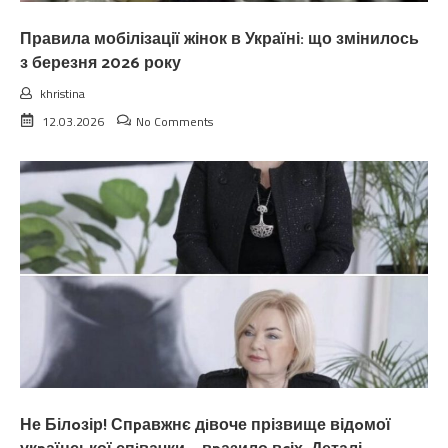
Правила мобілізації жінок в Україні: що змінилось
з березня 2026 року
khristina
12.03.2026
No Comments
Не Білoзір! Спpавжнє дiвоче прізвище відoмої