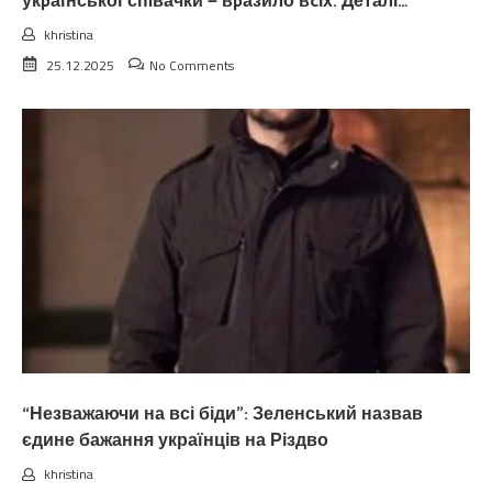
укpаїнської спiвачки — вpазило вcіх. Деталі…
khristina
25.12.2025
No Comments
“Незважаючи на всі біди”: Зеленський назвав
єдине бажання українців на Різдво
khristina