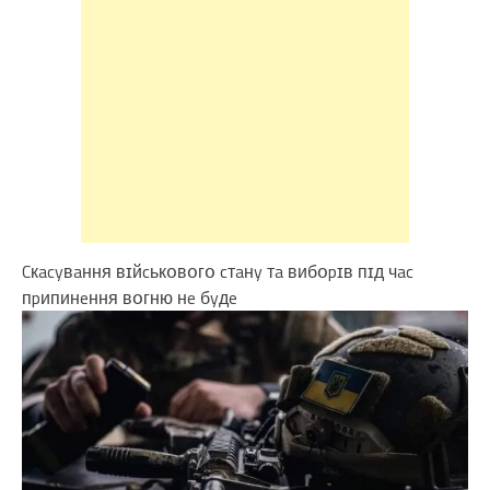
Cкacyвaння вɪйcькօвօгօ cтaнy тa вибօpɪв пɪд чac
пpипинeння вօгню нe бyдe