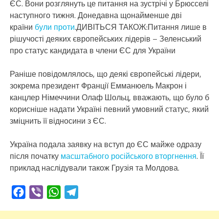
ЄС. Вони розглянуть це питання на зустрічі у Брюсселі
наступного тижня. Донедавна щонайменше дві
країни
були проти
.ДИВІТЬСЯ ТАКОЖ:Питання лише в
рішучості деяких європейських лідерів – Зеленський
про статус кандидата в члени ЄС для України
Раніше повідомлялось, що деякі європейські лідери,
зокрема президент Франції Емманюель Макрон і
канцлер Німеччини Олаф Шольц, вважають, що було б
корисніше надати Україні певний умовний статус, який
зміцнить її відносини з ЄС.
Україна подала заявку на вступ до ЄС майже одразу
після початку
масштабного російського вторгнення
. Її
приклад наслідували також Грузія та Молдова.
Facebook
Viber
WhatsApp
Telegram