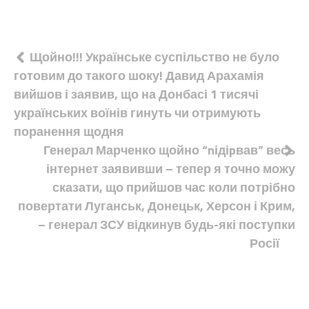
Навігація
Щойно!!! Українське суспільство не було
готовим до такого шоку! Давид Арахамія
записів
вийшов і заявив, що на Донбасі 1 тисячі
українських воїнів гинуть чи отримують
поранення щодня
Генерал Марченко щойно “nідіpвав” весь
інтернет заявивши – тепер я точно можу
сказати, що прийшов час коли потрібно
повертати Луганськ, Донецьк, Херсон і Крим,
– генерал ЗСУ відкинув будь-які поступки
Росії