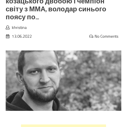
козацького двобою і чемпіон
світу з ММА, володар синього
поясу по…
khristina
13.06.2022
No Comments