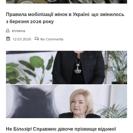
Правила мобілізації жінок в Україні: що змінилось
з березня 2026 року
khristina
12.03.2026
No Comments
Не Білoзір! Спpавжнє дiвоче прізвище відoмої