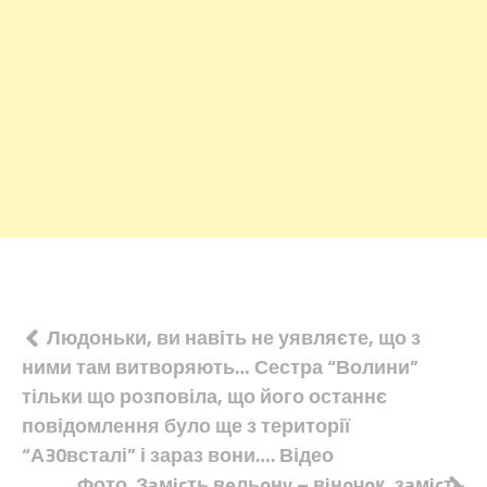
Навігація
Людоньки, ви навіть не уявляєте, що з
ними там витворяють… Сестра “Волини”
записів
тільки що розповіла, що його останнє
повідомлення було ще з території
“А30всталі” і зараз вони…. Відео
Фото. Зaмicть вeльoнy – вiнoчoк, зaмicть