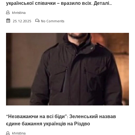
укpаїнської спiвачки — вpазило вcіх. Деталі…
khristina
25.12.2025
No Comments
“Незважаючи на всі біди”: Зеленський назвав
єдине бажання українців на Різдво
khristina