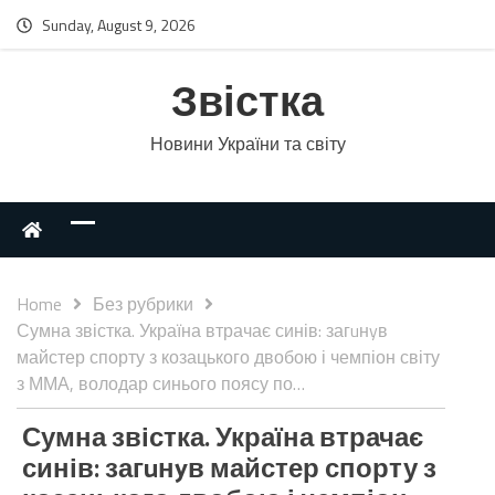
Sunday, August 9, 2026
Звістка
Новини України та світу
Home
Без рубрики
Сумна звістка. Україна втрачає синів: загuнyв
майстер спорту з козацького двобою і чемпіон світу
з ММА, володар синього поясу по…
Сумна звістка. Україна втрачає
синів: загuнyв майстер спорту з