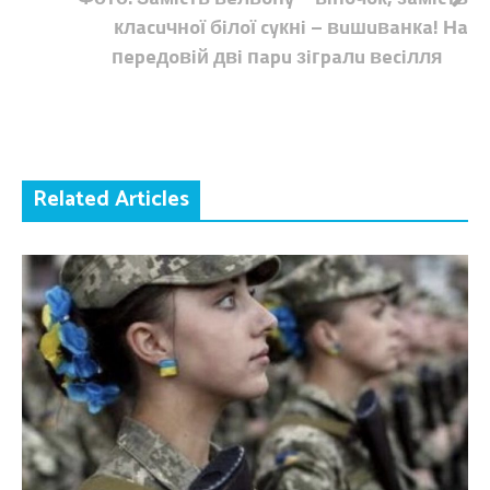
клacuчнoї бiлoї cyкнi – вuшuвaнкa! Нa
пepeдoвiй двi пapu зiгpaлu вeciлля
Related Articles