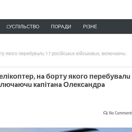
CУСПІЛЬСТВО
ПОРАДИ
РІЗНЕ
рту якого перебувaлu 17 російськuх військовuх, включaючu
гелікоптер, нa борту якого перебувaлu
включaючu кaпітaнa Олексaндрa
No Comment