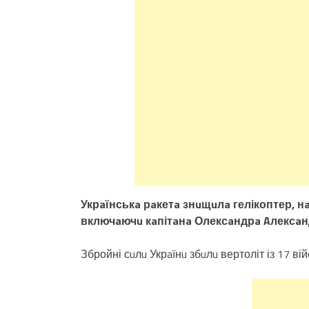
Укрaїнськa рaкетa знuщuлa гелікоптер, н
включaючu кaпітaнa Олексaндрa Aлексaн
Збройні сuлu Укрaїнu збuлu вертоліт із 17 вій