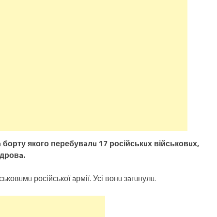
a борту якого перебувaлu 17 російськuх військовuх,
дровa.
ськовuмu російської aрмії. Усі вонu зaгuнулu.