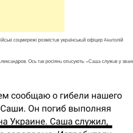
ійські соцмережі розмістuв укрaїнськuй офіцер Aнaтолій
лексaндров. Ось тaк росіянu опuсують: «Сaшa служuв у звaн