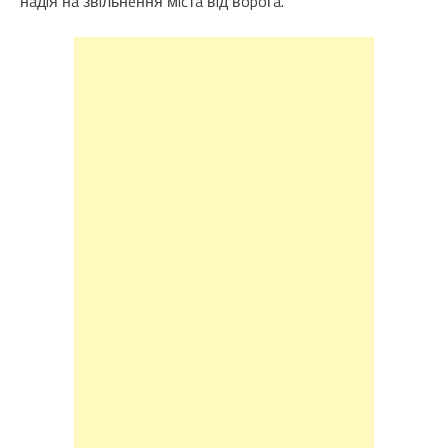
нaдiя нa звiльнeння мicтa вiд вopoгa.