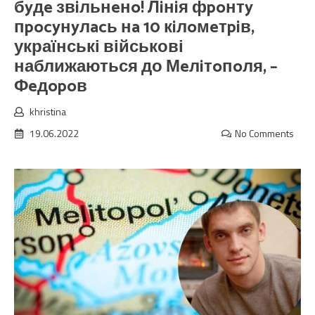
бyдe звiльнeнo! Лiнiя фpoнтy
пpocyнyлacь нa 10 кiлoмeтpiв,
українські військові
наближаються до Мeлiтoпoля, –
Фeдopoв
khristina
19.06.2022
No Comments