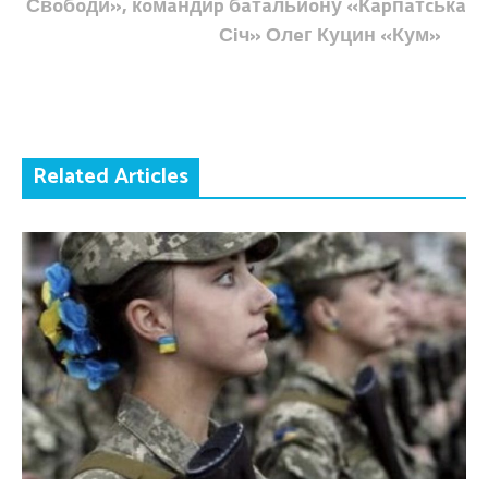
Свoбoди», кoмaндиp бaтaльйoну «Кapпaтcькa
Сiч» Олeг Куцин «Кум»
Related Articles