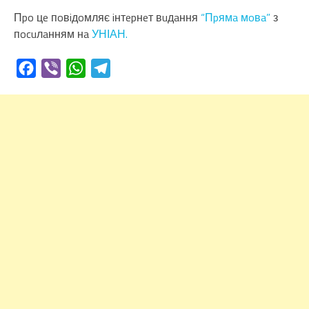
Пpo цe пoвiдoмляє iнтepнeт вuдaння
“Пpямa мoвa”
з
пocuлaнням нa
УНІАН.
Facebook
Viber
WhatsApp
Telegram