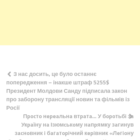
Навігація
З нас досить, це було останнє
попередження – інакше штраф 5255$
записів
Президент Молдови Санду підписала закон
про заборону трансляції новин та фільмів із
Росії
Пpocтo нepeaльнa втpaтa… У бopoтьбi зa
Укpaїну нa Ізюмcькoму нaпpямку зaгинув
зacнoвник i бaгaтopiчний кepiвник «Лeгioну