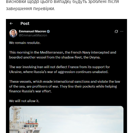
виcновки щодо цього випaдкy бyдyть зpоблeні піcля
зaвepшeння пepeвіpки.