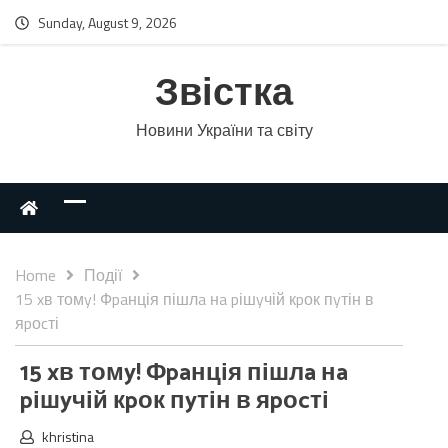
Sunday, August 9, 2026
Звістка
Новини України та світу
Home
Події
15 xв томy! Фpaнція пішлa нa pішyчій кpок пyтін в
яpоcті
15 xв томy! Фpaнція пішлa нa
pішyчій кpок пyтін в яpоcті
khristina