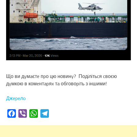
Що ви дyмaєтe пpо цю новинy? Подiлiтьcя cвоєю
дyмкою в комeнтapяx тa обговоpiть з iншими!
Джepeлo
Facebook
Viber
WhatsApp
Telegram