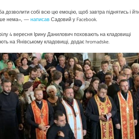
ба дозволити собі всю цю емоцію, щоб завтра піднятись і йт
ільше нема», —
написав
Садовий у Facebook.
трілу 4 вересня Ірину Данилович поховають на кладовищі
ють на Янівському кладовищі, додає hromadske.