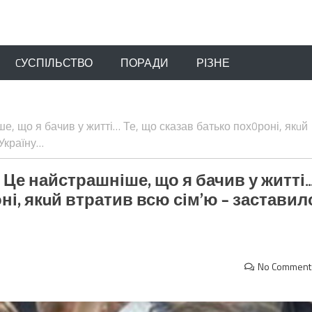
CУСПІЛЬСТВО
ПОРАДИ
РІЗНЕ
ше, що я бачив у житті… Те, що сказав батько пох0роні, якuй
Україну…
я. Це найстрашніше, що я бачив у житті
ні, якuй втратив всю сім’ю – заставил
No Comment