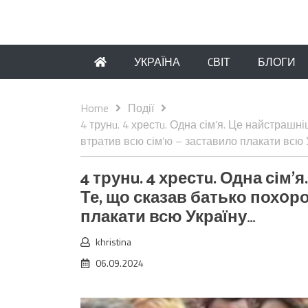
УКРАЇНА
CВІТ
БЛОГИ
Home
Події
4 трунu. 4 хрестu. Одна сім’я. Це найстрашні
втратив всю сім’ю – заставило плакати всю 
4 трунu. 4 хрестu. Одна сім’
Те, що сказав батько пох0ро
плакати всю Україну…
khristina
06.09.2024