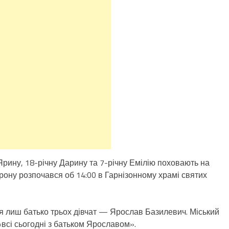
Ярину, 18-річну Дарину та 7-річну Емілію поховають на
рону розпочався об 14:00 в Гарнізонному храмі святих
я лиш батько трьох дівчат — Ярослав Базилевич. Міський
всі сьогодні з батьком Ярославом».