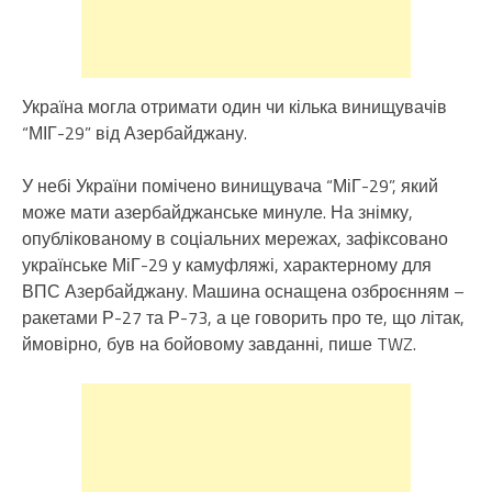
Україна могла отримати один чи кілька винищувачів
“МІГ-29” від Азербайджану.
У небі України помічено винищувача “МіГ-29”, який
може мати азербайджанське минуле. На знімку,
опублікованому в соціальних мережах, зафіксовано
українське МіГ-29 у камуфляжі, характерному для
ВПС Азербайджану. Машина оснащена озброєнням –
ракетами Р-27 та Р-73, а це говорить про те, що літак,
ймовірно, був на бойовому завданні, пише TWZ.