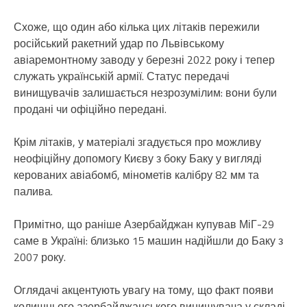
Схоже, що один або кілька цих літаків пережили
російський ракетний удар по Львівському
авіаремонтному заводу у березні 2022 року і тепер
служать українській армії. Статус передачі
винищувачів залишається незрозумілим: вони були
продані чи офіційно передані.
Крім літаків, у матеріалі згадується про можливу
неофіційну допомогу Києву з боку Баку у вигляді
керованих авіабомб, мінометів калібру 82 мм та
палива.
Примітно, що раніше Азербайджан купував МіГ-29
саме в Україні: близько 15 машин надійшли до Баку з
2007 року.
Оглядачі акцентують увагу на тому, що факт появи
колишнього азербайджанського винищувача у складі