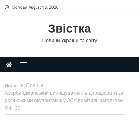
Monday, August 10, 2026
Звістка
Новини України та світу
Home
Події
Азербайджанський винищувач міг відпрацювати за
російськими окупантами: у ЗСУ помітили загадкове
МіГ-29.