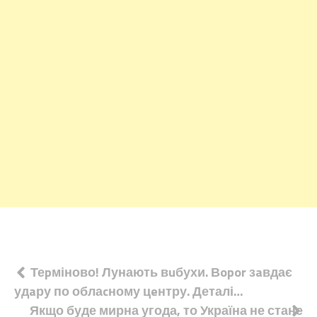
Навігація
Теpміново! Лунають вuбухи. Вopor зaвдає
удaру по облаcному цeнтру. Деталі…
записів
Якщо буде мирна угода, то Україна не стане