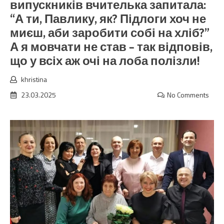
випускників вчителька запитала:
“А ти, Павлику, як? Підлоги хоч не
миєш, аби заробити собі на хліб?”
А я мовчати не став – так відповів,
що у всіх аж очі на лоба полізли!
khristina
23.03.2025
No Comments