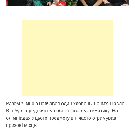
Разом зі мною навчався один хлопець, на ім’я Павло.
Він був середнячком і обожнював математику. На
олімпіадах з цього предмету він часто отримував
призові місця.