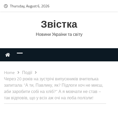
Thursday, August 6, 2026
Звістка
Новини України та світу
Home
Події
Через 20 років на зустрічі випускників вчителька
запитала: “А ти, Павлику, як? Підлоги хоч не миєш,
аби заробити собі на хліб?” А я мовчати не став –
так відповів, що у всіх аж очі на лоба полізли!