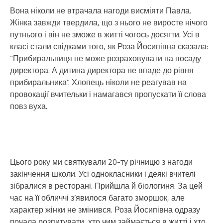
Вона ніколи не втрачала нагоди висміяти Павла.
Жінка завжди твердила, що з нього не виросте нічого
путнього і він не зможе в житті чогось досягти. Усі в
класі стали свідками того, як Роза Йосипівна сказала:
“Прибиральниця не може розраховувати на посаду
директора. А дитина директора не впаде до рівня
прибиральника”. Хлопець ніколи не реагував на
провокації вчительки і намагався пропускати її слова
повз вуха.
Цього року ми святкували 20-ту річницю з нагоди
закінчення школи. Усі однокласники і деякі вчителі
зібралися в ресторані. Прийшла й біологиня. За цей
час на її обличчі з’явилося багато зморшок, але
характер жінки не змінився. Роза Йосипівна одразу
почала розпитувати, хто чим займається в житті і хто