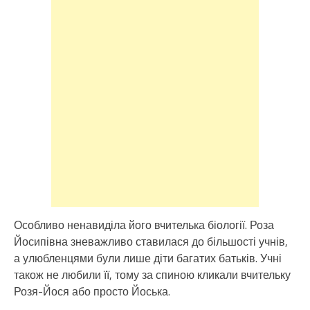
Особливо ненавиділа його вчителька біології. Роза
Йосипівна зневажливо ставилася до більшості учнів,
а улюбленцями були лише діти багатих батьків. Учні
також не любили її, тому за спиною кликали вчительку
Розя-Йося або просто Йоська.