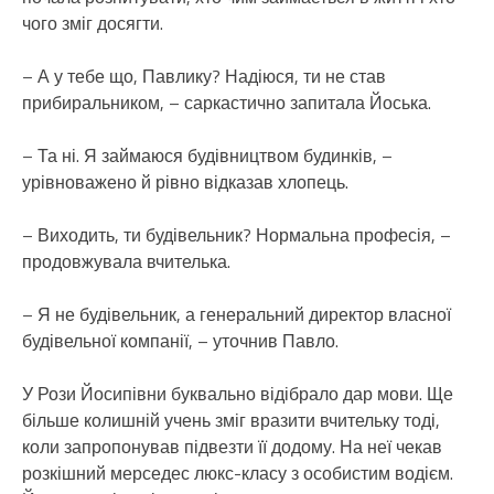
чого зміг досягти.
– А у тебе що, Павлику? Надіюся, ти не став
прибиральником, – саркастично запитала Йоська.
– Та ні. Я займаюся будівництвом будинків, –
урівноважено й рівно відказав хлопець.
– Виходить, ти будівельник? Нормальна професія, –
продовжувала вчителька.
– Я не будівельник, а генеральний директор власної
будівельної компанії, – уточнив Павло.
У Рози Йосипівни буквально відібрало дар мови. Ще
більше колишній учень зміг вразити вчительку тоді,
коли запропонував підвезти її додому. На неї чекав
розкішний мерседес люкс-класу з особистим водієм.