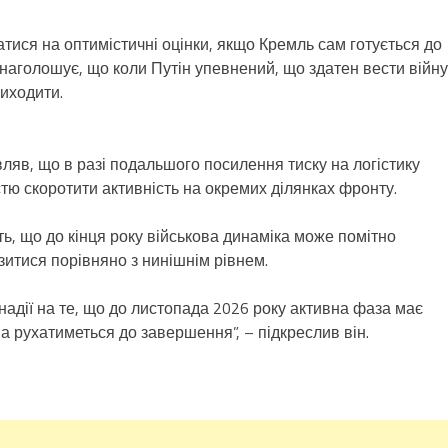
атися на оптимістичні оцінки, якщо Кремль сам готується до
аголошує, що коли Путін упевнений, що здатен вести війну
виходити.
ляв, що в разі подальшого посилення тиску на логістику
стю скоротити активність на окремих ділянках фронту.
ть, що до кінця року військова динаміка може помітно
изитися порівняно з нинішнім рівнем.
надії на те, що до листопада 2026 року активна фаза має
а рухатиметься до завершення”, – підкреслив він.