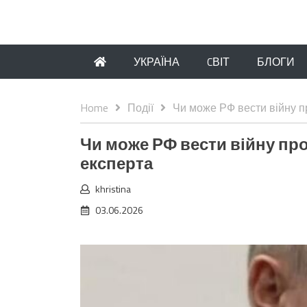
УКРАЇНА
CВІТ
БЛОГИ
Home
Події
Чи може РФ вести війну пр
Чи може РФ вести війну про
експерта
khristina
03.06.2026