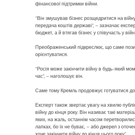
фінансової підтримки війни.
“Він змушував бізнес розщедритися на війну 
передача коштів державі”, – зазначає експ
бюджет, а й втягав бізнес у співучасть у війні
Преображенський підкреслює, що саме позиці
орієнтуватися.
“Росія може закінчити війну в будь-який мом
час”, – наголошує він.
Саме тому Кремль продовжує готуватися до 
Експерт також звертає увагу на хвилю публі
війну до кінця року. Він називає такі матері
яких, на жаль, останнім часом перетворилися
лапках, бо їх не буває, – або джерел з оточ
хоче закінчити війну до кінця цього року”.