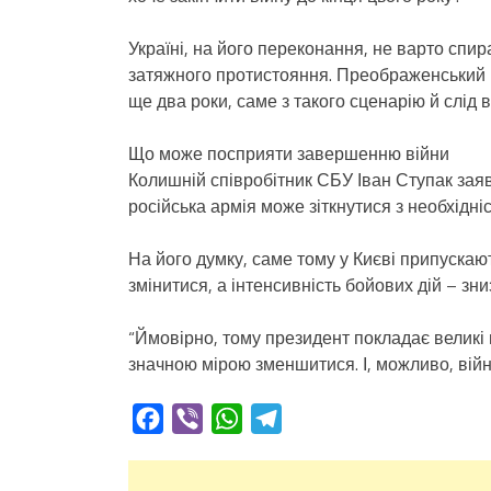
Україні, на його переконання, не варто спир
затяжного протистояння. Преображенський н
ще два роки, саме з такого сценарію й слід 
Що може посприяти завершенню війни
Колишній співробітник СБУ Іван Ступак заяв
російська армія може зіткнутися з необхідні
На його думку, саме тому у Києві припускаю
змінитися, а інтенсивність бойових дій – зн
“Ймовірно, тому президент покладає великі 
значною мірою зменшитися. І, можливо, війн
Facebook
Viber
WhatsApp
Telegram