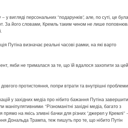
– у вигляді персональних “подарунків”, але, по суті, це бул
ерт. За його словами, Кремль таким чином не лише поповню
.
я Путіна визначає реальні часові рамки, на які варто
ент, якби не трималася за те, що їй вдалося захопити за це
довгого протистояння, попри втрати та внутрішні проблеми
кацій у західних медіа про нібито бажання Путіна завершит
али маніпулятивними: “Різноманітні західні медіа, багато з
 прямо на якісь зливні бачки для різних “джерел у Кремлі” 
ення Дональда Трампа, теж пишуть про те, що нібито Путін