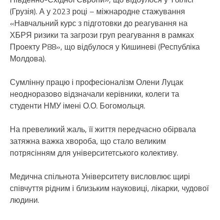
(Грузія). А у 2023 році – міжнародне стажування
«Навчальний курс з підготовки до реагування на
ХБРЯ ризики та загрози груп реагування в рамках
Проекту Р88», що відбулося у Кишиневі (Республіка
Молдова).
Сумлінну працю і професіоналізм Олени Луцак
неодноразово відзначали керівники, колеги та
студенти НМУ імені О.О. Богомольця.
На превеликий жаль, її життя передчасно обірвала
затяжна важка хвороба, що стало великим
потрясінням для університетського колективу.
Медична спільнота Університету висловлює щирі
співчуття рідним і близьким науковиці, лікарки, чудової
людини.