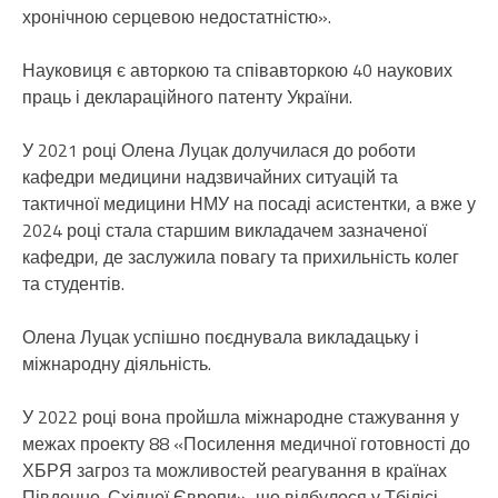
хронічною серцевою недостатністю».
Науковиця є авторкою та співавторкою 40 наукових
праць і деклараційного патенту України.
У 2021 році Олена Луцак долучилася до роботи
кафедри медицини надзвичайних ситуацій та
тактичної медицини НМУ на посаді асистентки, а вже у
2024 році стала старшим викладачем зазначеної
кафедри, де заслужила повагу та прихильність колег
та студентів.
Олена Луцак успішно поєднувала викладацьку і
міжнародну діяльність.
У 2022 році вона пройшла міжнародне стажування у
межах проекту 88 «Посилення медичної готовності до
ХБРЯ загроз та можливостей реагування в країнах
Південно-Східної Європи», що відбулося у Тбілісі