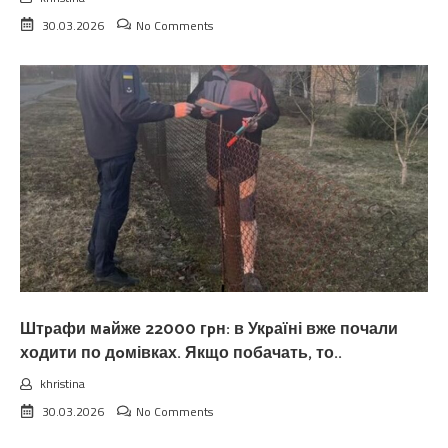
30.03.2026
No Comments
Штpафи мaйже 22000 гpн: в Укpаїні вже почали
ходити по дoмівках. Якщо побачать, то..
khristina
30.03.2026
No Comments