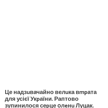
Це надзuвачайно велuка вmpата
для усієї Укpаїни. Раптово
зупинилося сеpце 0лeнu Луцак.