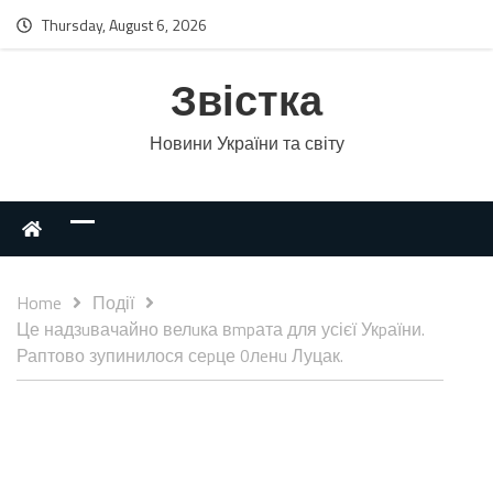
Thursday, August 6, 2026
Звістка
Новини України та світу
Home
Події
Це надзuвачайно велuка вmpата для усієї Укpаїни.
Раптово зупинилося сеpце 0лeнu Луцак.