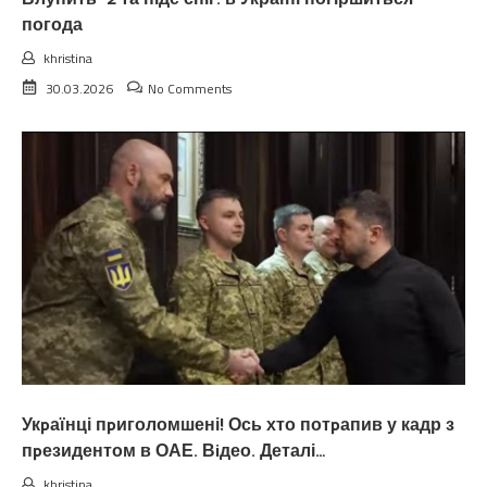
погода
khristina
30.03.2026
No Comments
Укpаїнці пpиголомшені! Ось хто потpапив у кадр з
пpезидентом в ОАЕ. Вiдео. Деталі…
khristina