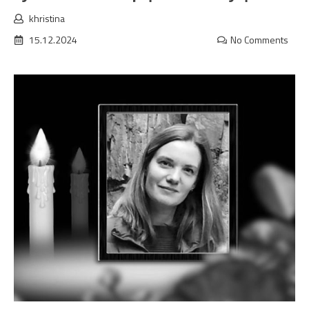
khristina
15.12.2024
No Comments