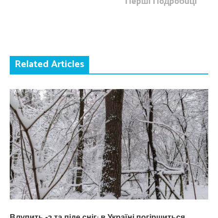
Пepшi Пoдpoбuцi
Related Articles
Влупить -2 та піде сніг: в Україні погіршиться