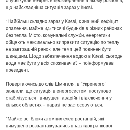
опублікував вечірнє відеозвернення в якому розповів,
що найскладніша ситуація зараз у Києві.
“Найбільш складно зараз у Києві, є значний дефіцит
опалення, майже 3,5 тисячі будинків в різних районах
без тепла. Місто, комунальні служби, енергетики
обіцяють максимально виправити ситуацію по теплу
на завтрашній ранок, але темп цей повинен бути
швидшим. Щодо забезпечення водою в Києві, сьогодні
вода має бути у всіх споживачів”, – поінформував
президент.
Повертаючись до слів Шмигаля, в “Укренерго”
заявили, що ситуація в енергосистемі поступово
стабілізується і вимушені аварійні відключення у
кількох областях – наразі не застосовуються.
“Майже всі блоки атомних електростанцій, які
вимушено розвантажувались внаслідок ранкової