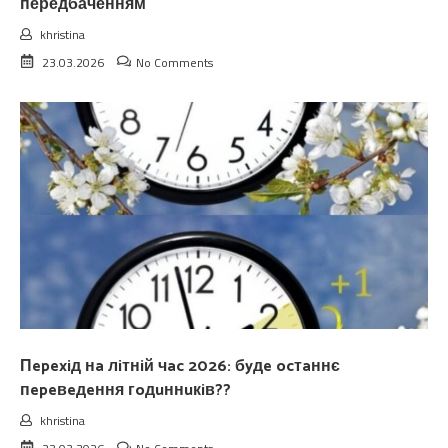
передбаченням
khristina
23.03.2026
No Comments
Пepexiд нa лiтнiй чac 2026: бyдe ocтaннє
пepeвeдeння гoдuннuкiв??
khristina