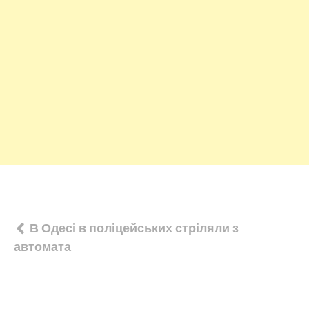
Навігація
В Одесі в поліцейських стріляли з
автомата
записів