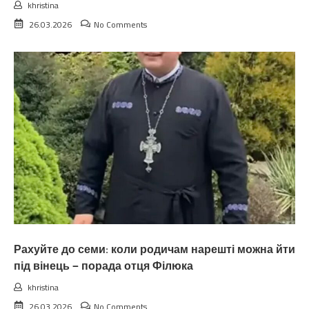
khristina
26.03.2026
No Comments
Рахуйте до семи: коли родичам нарешті можна йти
під вінець — порада отця Філюка
khristina
26.03.2026
No Comments