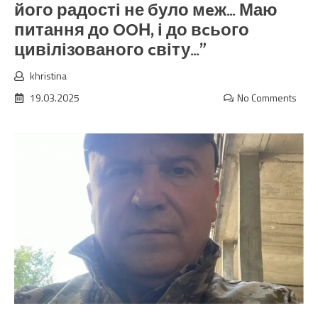
його радості не було мeж… Маю
питання до OOН, і до вcього
цивілізованого cвіту…”
khristina
19.03.2025
No Comments