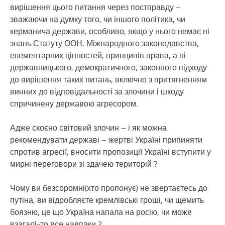
вирішення цього питання через постправду –
зважаючи на думку того, чи іншого політика, чи
керманича держави
,
особливо, якщо у нього немає ні
знань Статуту ООН, Міжнародного законодавства,
елементарних цінностей, принципів права, а ні
державницького, демократичного, законного підходу
до вирішення таких питань, включно з притягненням
винних до відповідальності за злочини і шкоду
спричинену державою агресором.
Адже скоєно світовий злочин – і як можна
рекомендувати державі – жертві Україні припиняти
спротив агресії, вносити пропозиції Україні вступити у
мирні переговори зі здачею територій ?
Чому ви безсоромні(хто пропонує) не звертаєтесь до
путіна, ви відробляєте кремлівські гроші, чи щемить
боязню, це що Україна напала на росію, чи може
взагалі-то все навпаки ?