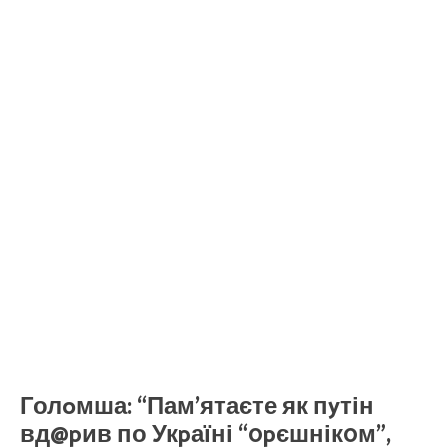
Голoмша: “Пам’ятаєте як пyтін
вд@pив по Укpаїні “0pєшнік0м”,