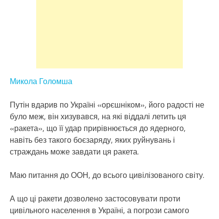
Микола Голомша
Путін вдарив по Україні «орєшніком», його радості не
було меж, він хизувався, на які віддалі летить ця
«ракета», що її удар прирівнюється до ядерного,
навіть без такого боєзаряду, яких руйнувань і
страждань може завдати ця ракета.
Маю питання до ООН, до всього цивілізованого світу.
А що ці ракети дозволено застосовувати проти
цивільного населення в Україні, а погрози самого