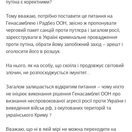
путіна є коректними?
Тому вважаю, потрібно поставити це питання на
Генасамблею і Радбез ООН, звісно ж пропонувати
черговий пакет санцій проти путлєра і загалом росії,
зареєструвати в Україні кримінальне провадження
проти путіна, обрати йому запобіжний захід – арешт і
оголосити його в розшук.
На нього, як на особу, що скоїла і продовжує світовий
злочин, не розпосюджується імунітет. .
Загалом залишається відкритим питання – чому ніхто
не ініціює виконання рішення Генасамблеї ООН про
визнання неспровокованої агресії росії проти України і
виведення військ рф, з окупованих територій та
українського Криму ?
Вважаю, що ні в якій мірі не можна переходити на