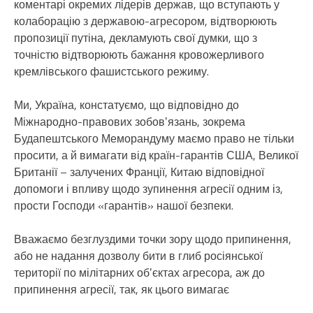
коментарі окремих лідерів держав, що вступають у
колаборацію з державою-агресором, відтворюють
пропозиції путіна, декламують свої думки, що з
точністю відтворюють бажання кровожерливого
кремлівського фашистського режиму.
Ми, Україна, констатуємо, що відповідно до
Міжнародно-правових зобовʼязань, зокрема
Будапештського Меморандуму маємо право не тільки
просити, а й вимагати від країн-гарантів США, Великої
Британії – залучених Франції, Китаю відповідної
допомоги і впливу щодо зупинення агресії одним із,
прости Господи «гарантів» нашої безпеки.
Вважаємо безглуздими точки зору щодо припинення,
або не надання дозволу бити в глиб росіянської
території по мілітарних обʼєктах агресора, аж до
припинення агресії, так, як цього вимагає