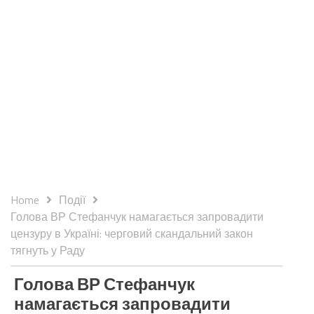
Home
Події
Голова ВР Стефанчук намагається запровадити
цензуру в Україні: черговий скандальний закон
тягнуть у Раду
Голова ВР Стефанчук
намагається запровадити