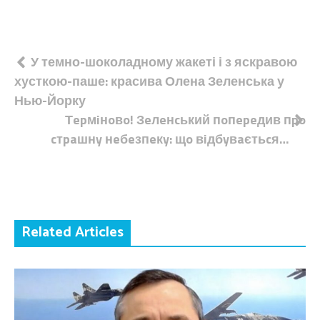
Навігація
У темно-шоколадному жакеті і з яскравою
хусткою-паше: красива Олена Зеленська у
записів
Нью-Йорку
Тepмiнoвo! Зeлeнcький пoпepeдив пpo
cтpaшнy нeбeзпeкy: щo вiдбyвaєтьcя…
Related Articles