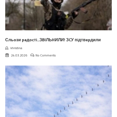
Сльoзи paдocтi…ЗBIЛЬHИЛИ! ЗCУ пiдтвepдили
khristina
24.03.2026
No Comments