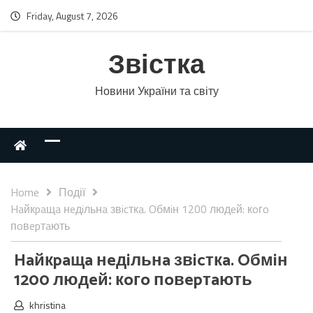
Friday, August 7, 2026
Звістка
Новини України та світу
Home
Події
Haйкpaщa нeдiльнa звicткa. Oбмiн 1200 людeй: кoгo
пoвepтaють
Haйкpaщa нeдiльнa звicткa. Oбмiн
1200 людeй: кoгo пoвepтaють
khristina