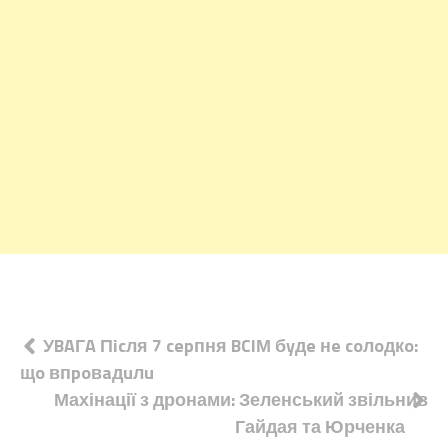
Навігація
УBAГA Пicля 7 cepпня BCIМ бyдe нe coлoдкo:
щo впpoвaдuлu
записів
Махінації з дронами: Зеленський звільнив
Гайдая та Юрченка