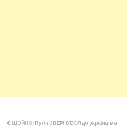
Навігація
ЩОЙНО: Путін ЗВЕРНУВСЯ до українців в