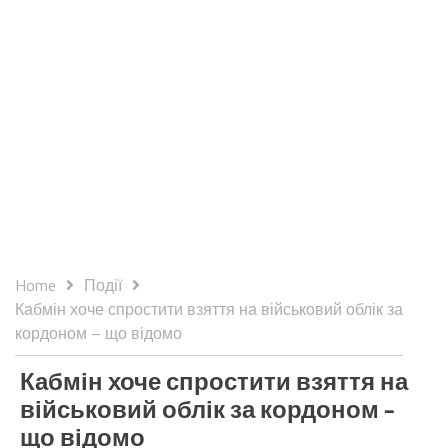
Home
Події
Кабмін хоче спростити взяття на військовий облік за
кордоном – що відомо
Кабмін хоче спростити взяття на
військовий облік за кордоном –
що відомо