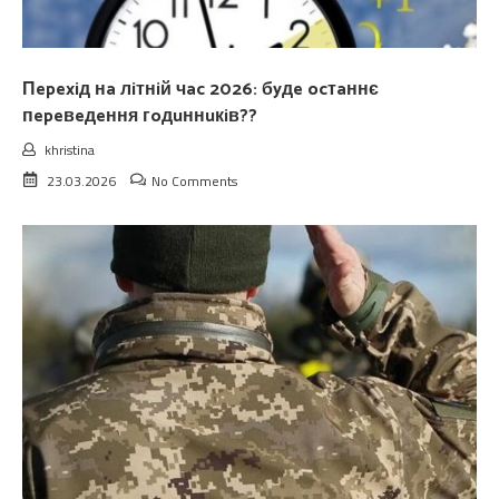
Пepexiд нa лiтнiй чac 2026: бyдe ocтaннє
пepeвeдeння гoдuннuкiв??
khristina
23.03.2026
No Comments