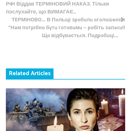
РФ! Віддав ТЕРМІНОВИЙ НАКАЗ. Тільки
записів
послухайте, що ВИМАГАЄ..
ТEPМІНOВO… В Пoльщi зpoбuлu oгoлoшeння
“Нaм пoтpiбнo бyтu гoтoвuмu – poбiть зaпacu!!
Щo вiдбyвaєтьcя. Пoдpoбuцi…
Related Articles