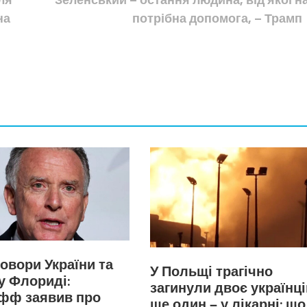
на
потрібна допомога, – Трамп
овори України та
У Польщі трагічно
у Флориді:
загинули двоє українці
офф заявив про
ще один — у лікарні: що