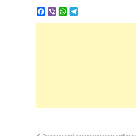
Facebook
Viber
WhatsApp
Telegram
Навігація
Зеленський запропонував вибір д