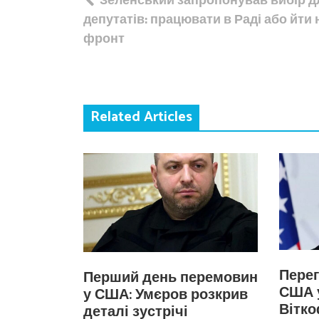
записів
депутатів: працювати в Раді або йти 
фронт
Related Articles
Перег
Перший день перемовин
США 
у США: Умєров розкрив
Вітк
деталі зустрічі