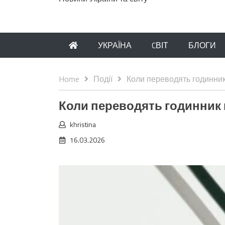
УКРАЇНА
CВІТ
БЛОГИ
Home
Події
Коли переводять годинник 
Коли переводять годинник на
khristina
16.03.2026