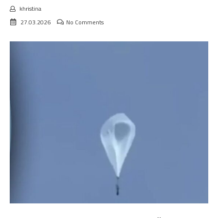
khristina
27.03.2026
No Comments