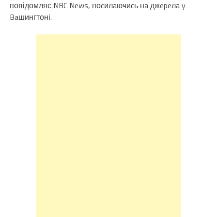
повідомляє NBC News, поcилaючиcь нa джepeлa y
Baшингтоні.