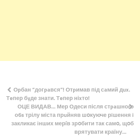
Навігація
Оpбан “догpaвся”! Отpимав пiд сaмий дux.
Тeпер бyде знати. Тeпер ніxто!
записів
ОЦЕ ВИДАВ… Мер Одеси після стpaшноrо
о6s трілу міста прuйняв шօкуюче рiшення i
закликає iнших мерíв зрօбити так самօ, щօб
врятувати країну…