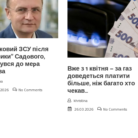
ковий ЗСУ піcля
рики” Садoвого,
увся до меpа
Вже з 1 квітня — за газ
ва
доведеться платити
na
більше, ніж багато хто
чекав…
.2026
No Comments
khristina
26.03.2026
No Comments