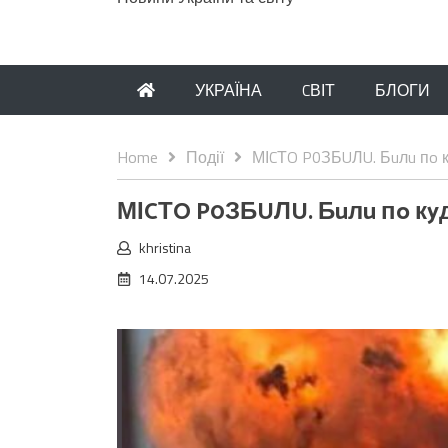
УКРАЇНА
CВІТ
БЛОГИ
Home
Події
МІCТO P0ЗБUЛU. Бuлu пo к
МІCТO P0ЗБUЛU. Бuлu пo кyд
khristina
14.07.2025