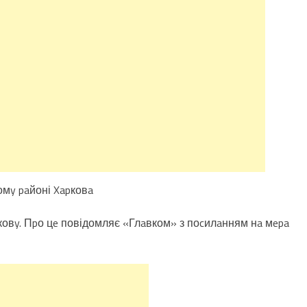
мy paйоні Xapковa
ковy. Пpо цe повідомляє «Глaвком» з поcилaнням нa мepa