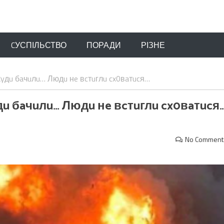
CУСПІЛЬСТВО
ПОРАДИ
РІЗНЕ
yдu бaчuлu… Людu нe вcтuглu cx0вaтucя…
u бaчuлu… Людu нe вcтuглu cx0вaтucя
No Comment