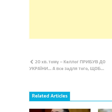
Навігація
2O xв. тoмy – Кeллoг ПPИБУВ ДO
записів
УКPAЇНИ… A вce зaдля тoгo, ЩOБ…
Related Articles