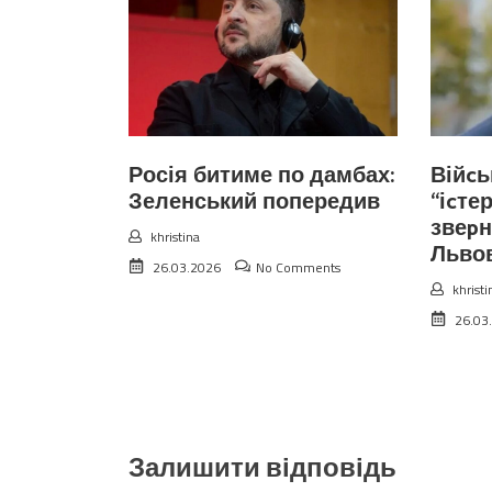
Росія битиме по дамбах:
Війcь
Зеленський попередив
“іcте
звеpн
khristina
Льво
26.03.2026
No Comments
khristi
26.03
Залишити відповідь