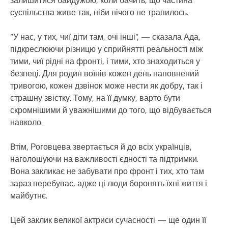
суспільства живе так, ніби нічого не трапилось.
“У нас, у тих, чиї діти там, очі інші”, — сказала Ада,
підкреслюючи різницю у сприйнятті реальності між
тими, чиї рідні на фронті, і тими, хто знаходиться у
безпеці. Для родин воїнів кожен день наповнений
тривогою, кожен дзвінок може нести як добру, так і
страшну звістку. Тому, на її думку, варто бути
скромнішими й уважнішими до того, що відбувається
навколо.
Втім, Роговцева звертається й до всіх українців,
наголошуючи на важливості єдності та підтримки.
Вона закликає не забувати про фронт і тих, хто там
зараз перебуває, адже ці люди боронять їхні життя і
майбутнє.
Цей заклик великої актриси сучасності — ще один її