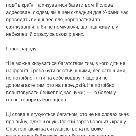
події в країні та хизуватися багатством. Її слова
адресовані людям, які в цей складний для України час
проводять пишні весілля, корпоративи та
святкування, ніби не помічаючи, що інші живуть у
небезпеці й страху за своїх рідних.
Голос народу
“Не можна хизуватися багатством тим, в кого діти не
на фронті. Треба бути аскетичнішими, делікатнішими,
не потрібно тягти на себе ковдру, якщо ви не
допомагаєте тим, хто на передовій. Не потрібно
влаштовувати бенкет під час чуми”, — із болем у
голосі говорить Роговцева.
Ці слова відгукуються багатьом, хто не на словах знає
про війну, адже її онук Олексій зараз боронить країну.
Спостерігаючи за ситуацією, вона не може
залишитися байдужою, коли бачить, що частина