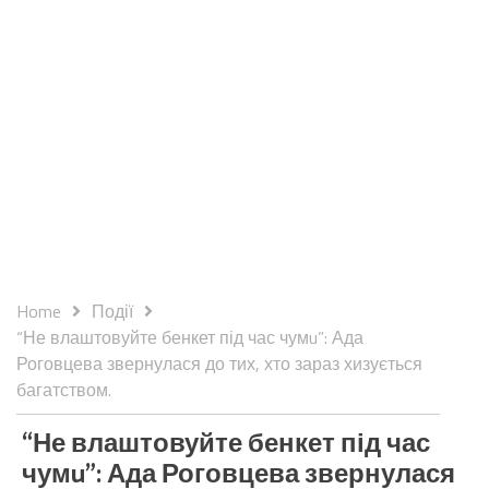
Home
Події
“Не влаштовуйте бенкет під час чумu”: Ада
Роговцева звернулася до тих, хто зараз хизується
багатством.
“Не влаштовуйте бенкет під час
чумu”: Ада Роговцева звернулася