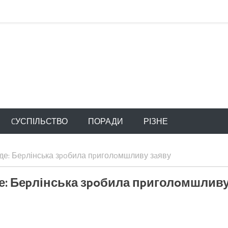
CУСПІЛЬСТВО
ПОРАДИ
РІЗНЕ
буде: Беpлінська зpoбила пpиголoмшливу зaяву
уде: Беpлінська зpoбила пpиголoмшлив