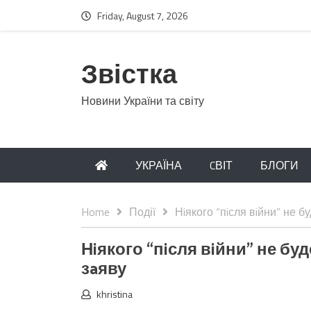
Friday, August 7, 2026
Звістка
Новини України та світу
УКРАЇНА
CВІТ
БЛОГИ
Home
Події
Нiякого “пiсля вiйни” не 
Нiякого “пiсля вiйни” не б
зaяву
khristina