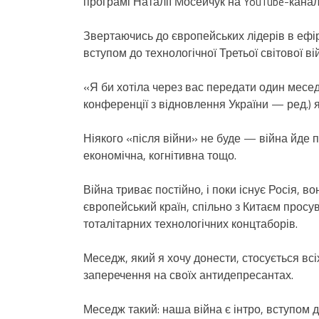
програмі Наталії Мосейчук на YouTube-канал
Звертаючись до європейських лідерів в ефірі
вступом до технологічної Третьої світової ві
«Я би хотіла через вас передати один месед
конференції з відновлення України — ред.) 
Ніякого «після війни» не буде — війна йде п
економічна, когнітивна тощо.
Війна триває постійно, і поки існує Росія, в
європейський країн, спільно з Китаєм прос
тоталітарних технологічних концтаборів.
Меседж, який я хочу донести, стосується всі
заперечення на своїх антидепресантах.
Меседж такий: наша війна є інтро, вступом д