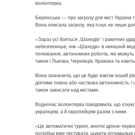
волонтерка.
Берлінська — про загрозу для міст України 
Вона описала загрозу, яка існує не лише для
«Зараз усі бояться „Шахедів“ і ракетних уда
небезпечніше, ніж «Шахеди» в нинішній моди
полювання, автономних роботів, які можуть 
також і Львова, Чернівців, Кракова та наві
Вона зазначила, що це буде зовсім інший рі
діятиме повна або часткова автономність. І ц
також зависати над містами.
Водночас волонтерка повідомила, що існую
українцям, а й європейцям разом з ними.
«Це автоматичні турелі, зенітні дрони-перехо
потрібно вже тестувати, шукати оптимальні 