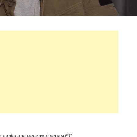
а надіслала меседж лідерам ЄС.