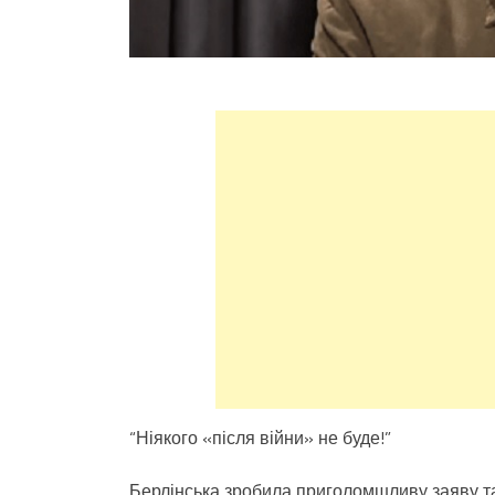
“Ніякого «після війни» не буде!”
Берлінська зробила приголомшливу заяву т