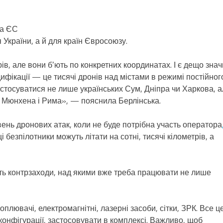
та ЄС
 України, а й для країн Євросоюзу.
рів, але вони бʼють по конкретних координатах. І є дещо зна
фікації — це тисячі дронів над містами в режимі постійног
стосуватися не лише українських Сум, Дніпра чи Харкова, 
ть Мюнхена і Рима», — пояснила Берлінська.
вень дронових атак, коли не буде потрібна участь оператора
і безпілотники можуть літати на сотні, тисячі кілометрів, а
ть контрзаходи, над якими вже треба працювати не лише
плювачі, електромагнітні, лазерні засоби, сітки, ЗРК. Все ц
конфігурації, застосовувати в комплексі. Важливо, щоб