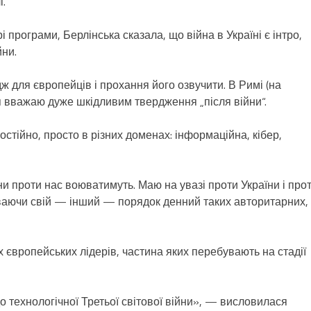
і.
 програми, Берлінська сказала, що війна в Україні є інтро,
йни.
ж для європейців і прохання його озвучити. В Римі (на
я вважаю дуже шкідливим твердження „після війни“.
остійно, просто в різних доменах: інформаційна, кібер,
они проти нас воюватимуть. Маю на увазі проти України і про
уваючи свій — інший — порядок денний таких авторитарних,
х європейських лідерів, частина яких перебувають на стадії
о технологічної Третьої світової війни», — висловилася