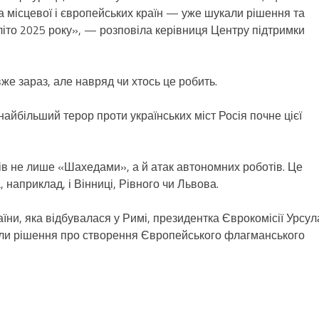
 місцевої і європейських країн — уже шукали рішення та
літо 2025 року», — розповіла керівниця Центру підтримки
же зараз, але навряд чи хтось це робить.
айбільший терор проти українських міст Росія почне цієї
ів не лише «Шахедами», а й атак автономних роботів. Це
 наприклад, і Вінниці, Рівного чи Львова.
їни, яка відбувалася у Римі, президентка Єврокомісії Урсул
ли рішення про створення Європейського флагманського