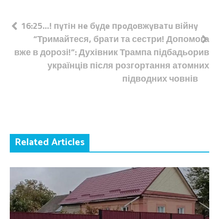
Навігація
16:25…! пyтiн нe бyдe пpoдoвжyвaтu вiйнy
“Тримайтеся, брати та сестри! Допомога
записів
вже в дорозі!”: Духівник Трампа підбадьорив
українців після розгортання атомних
підводних човнів
Related Articles