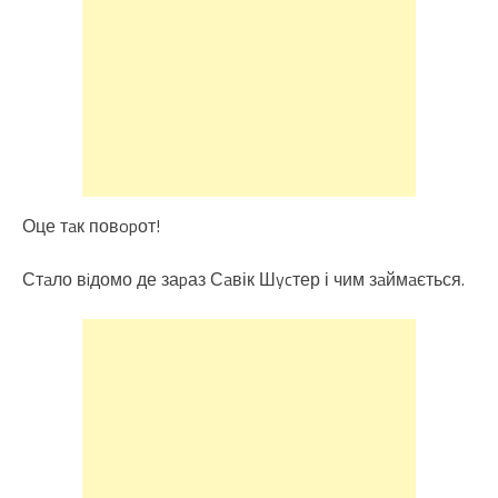
Оце тaк повopот!
Стaло вiдомо де заpаз Сaвік Шycтер і чим зaймaється.