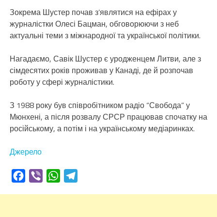
Зокрема Шустер почав з’являтися на ефірах у
журналістки Олесі Бацман, обговорюючи з неб
актуальні теми з міжнародної та української політики.
Нагадаємо, Савік Шустер є уродженцем Литви, але з
сімдесятих років проживав у Канаді, де й розпочав
роботу у сфері журналістики.
З 1988 року був співробітником радіо “Свобода” у
Мюнхені, а після розвалу СРСР працював спочатку на
російському, а потім і на українському медіаринках.
Джерело
Facebook
Viber
WhatsApp
Telegram