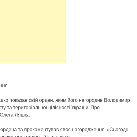
ння
шко показав свій орден, яким його нагородив Володимир
у та територіальної цілісності України. Про
 Олега Ляшка.
 ордена та прокоментував своє нагородження. «Сьогодні
учив мені орден «За заслуги».