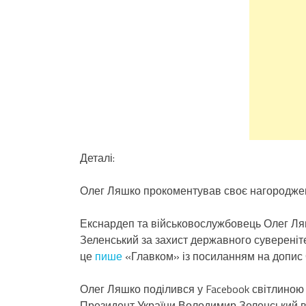
Деталі:
Олег Ляшко прокоментував своє нагородже
Екснардеп та військовослужбовець Олег Ля
Зеленський за захист державного суверенітет
це
пише
«Главком» із посиланням на допис
Олег Ляшко поділився у Facebook світлиною
Президент України Володимир Зеленський вр