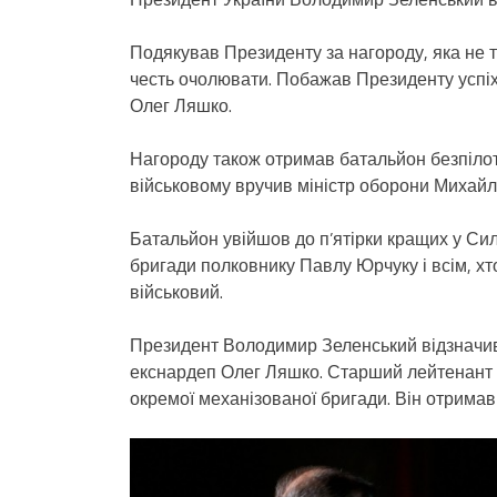
Подякував Президенту за нагороду, яка не т
честь очолювати. Побажав Президенту успіхів
Олег Ляшко.
Нагороду також отримав батальйон безпілот
військовому вручив міністр оборони Михай
Батальйон увійшов до п’ятірки кращих у С
бригади полковнику Павлу Юрчуку і всім, х
військовий.
Президент Володимир Зеленський відзначив
екснардеп Олег Ляшко. Старший лейтенант 
окремої механізованої бригади. Він отримав 