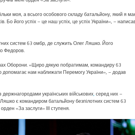
ільки моя, а всього особового складу батальйону, який я м
. Бо його успіх – це наш успіх, це успіх України», – написа
них систем 63 омбр, де служить Олег Ляшко. Його
ло Федоров.
илах Оборони. «Щиро дякую побратимам, командиру 63
то допомагає нам наближати Перемогу України», – додав
 держнагородами українських військових
,
серед них –
Ляшко є командиром батальйону безпілотних систем 63
орден «За заслуги» ІІІ ступеня.