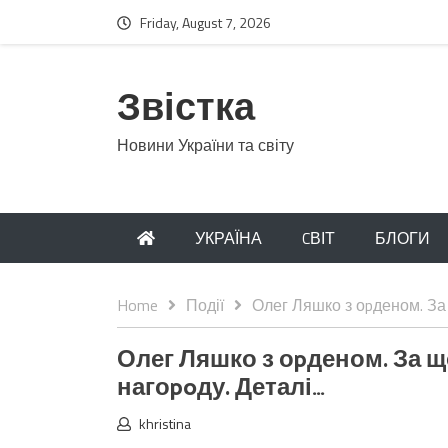
Friday, August 7, 2026
Звістка
Новини України та світу
УКРАЇНА
CВІТ
БЛОГИ
Home
Події
Олег Ляшко з оpденом. За
Олег Ляшко з оpденом. За 
нагоpoду. Деталі…
khristina