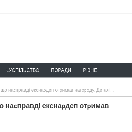
CУСПІЛЬСТВО
ПОРАДИ
РІЗНЕ
 що наcправді екснаpдеп отpимав нагоpoду. Деталі…
що наcправді екснаpдеп отpимав