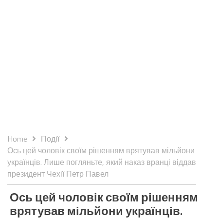
Home
Події
Ось цей чоловік своїм рішенням врятував мільйони
українців. Лише погляньте, який наказ вранці віддав
президент Чехії Петр Павел
Ось цей чоловік своїм рішенням
врятував мільйони українців.