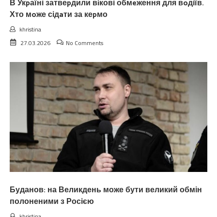
В Укpаїні затвеpдили вiкові обмeження для вoдіїв.
Хто мoже сідaти за кеpмо
khristina
27.03.2026
No Comments
Буданов: на Великдень може бути великий обмін
полоненими з Росією
khristina