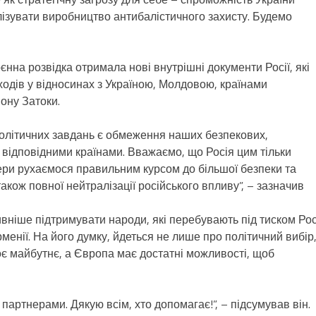
лізувати виробництво антибалістичного захисту. Будемо
єнна розвідка отримала нові внутрішні документи Росії, які
дходів у відносинах з Україною, Молдовою, країнами
іону Затоки.
політичних завдань є обмеження наших безпекових,
із відповідними країнами. Вважаємо, що Росія цим тільки
тнери рухаємося правильним курсом до більшої безпеки та
акож повної нейтралізації російського впливу”, – зазначив
вніше підтримувати народи, які перебувають під тиском Росі
рменії. На його думку, йдеться не лише про політичний вибір,
є майбутнє, а Європа має достатні можливості, щоб
з партнерами. Дякую всім, хто допомагає!”, – підсумував він.