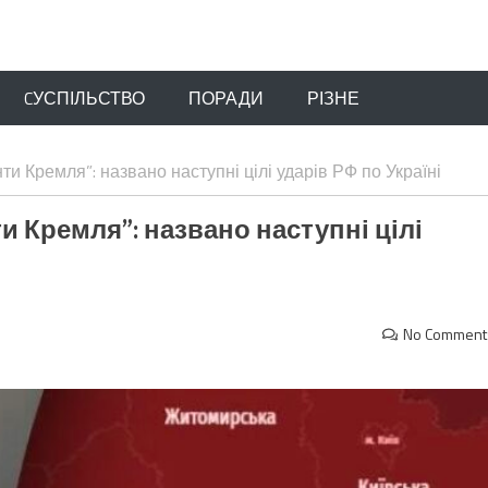
CУСПІЛЬСТВО
ПОРАДИ
РІЗНЕ
и Кремля”: названо наступні цілі ударів РФ по Україні
 Кремля”: названо наступні цілі
No Comment