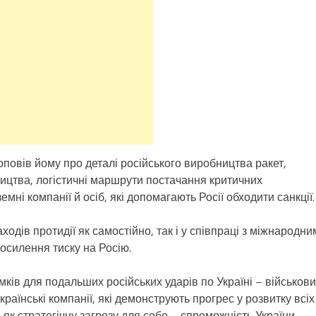
повів йому про деталі російського виробництва ракет,
бництва, логістичні маршрути постачання критичних
мні компанії й осіб, які допомагають Росії обходити санкції.
ходів протидії як самостійно, так і у співпраці з міжнародни
осилення тиску на Росію.
ків для подальших російських ударів по Україні – військови
раїнські компанії, які демонструють прогрес у розвитку всіх
е як стратегічну загрозу для себе – спроможність України