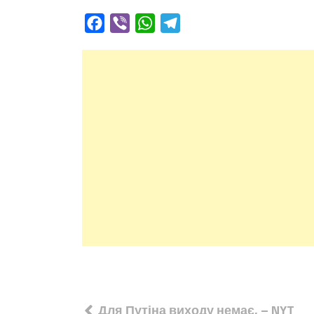
Facebook
Viber
WhatsApp
Telegram
Навігація
Для Путіна виходу немає, – NYT