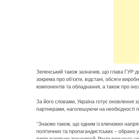
Зеленський також зазначив, що глава ГУР до
зокрема про об’єкти, відстані, обсяги виро
компонентів та обладнання, а також про інозе
За його словами, Україна готує оновлення за
партнерами, наголошуючи на необхідності п
“Знаємо також, що одним із ключових напрям
політичних та пропагандистських – обрано ук
типів ракетних технологій. Росія визначає ц