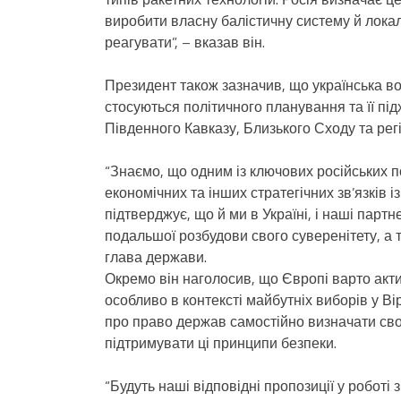
виробити власну балістичну систему й лока
реагувати”, – вказав він.
Президент також зазначив, що українська во
стосуються політичного планування та її пі
Південного Кавказу, Близького Сходу та рег
“Знаємо, що одним із ключових російських 
економічних та інших стратегічних зв’язків 
підтверджує, що й ми в Україні, і наші пар
подальшої розбудови свого суверенітету, а т
глава держави.
Окремо він наголосив, що Європі варто акти
особливо в контексті майбутніх виборів у Ві
про право держав самостійно визначати сво
підтримувати ці принципи безпеки.
“Будуть наші відповідні пропозиції у роботі 