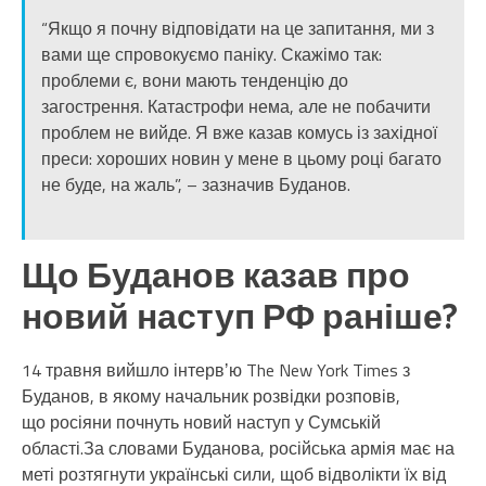
“Якщо я почну відповідати на це запитання, ми з
вами ще спровокуємо паніку. Скажімо так:
проблеми є, вони мають тенденцію до
загострення. Катастрофи нема, але не побачити
проблем не вийде. Я вже казав комусь із західної
преси: хороших новин у мене в цьому році багато
не буде, на жаль”, – зазначив Буданов.
Що Буданов казав про
новий наступ РФ раніше?
14 травня вийшло інтервʼю The New York Times з
Буданов, в якому начальник розвідки розповів,
що росіяни почнуть новий наступ у Сумській
області.За словами Буданова, російська армія має на
меті розтягнути українські сили, щоб відволікти їх від