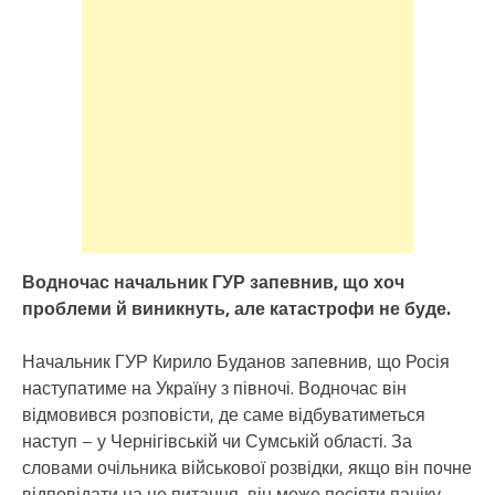
Водночас начальник ГУР запевнив, що хоч
проблеми й виникнуть, але катастрофи не буде.
Начальник ГУР Кирило Буданов запевнив, що Росія
наступатиме на Україну з півночі. Водночас він
відмовився розповісти, де саме відбуватиметься
наступ – у Чернігівській чи Сумській області. За
словами очільника військової розвідки, якщо він почне
відповідати на це питання, він може посіяти паніку