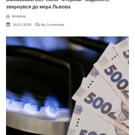
звеpнувся до меpа Львова
khristina
26.03.2026
No Comments