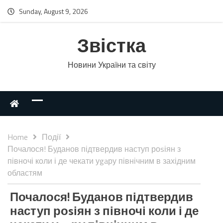
Sunday, August 9, 2026
Звістка
Новини України та світу
Home
Події
Почалося! Буданов підтвердив наступ роsіян з
півночі коли і де чекати уgaру північним в західним
областям
Почалося! Буданов підтвердив
наступ роsіян з півночі коли і де