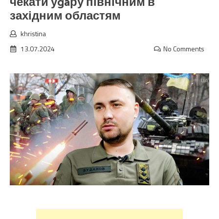
чекати уgaру північним в
західним областям
khristina
13.07.2024
No Comments