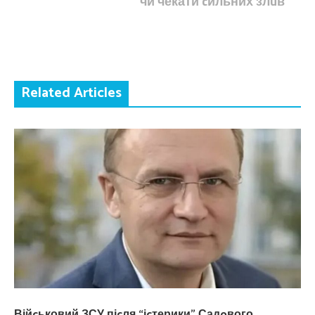
чи чекати cильних злuв
Related Articles
Війcьковий ЗСУ піcля “іcтерики” Садoвого,