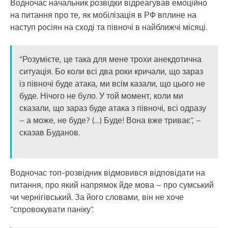
Водночас начальник розвідки відреагував емоційно
на питання про те, як мобілізація в РФ вплине на
наступ росіян на сході та півночі в найближчі місяці.
“Розумієте, це така для мене трохи анекдотична
ситуація. Бо коли всі два роки кричали, що зараз
із півночі буде атака, ми всім казали, що цього не
буде. Нічого не було. У той момент, коли ми
сказали, що зараз буде атака з півночі, всі одразу
– а може, не буде? (…) Буде! Вона вже триває”, –
сказав Буданов.
Водночас топ-розвідник відмовився відповідати на
питання, про який напрямок йде мова – про сумський
чи чернігівський. За його словами, він не хоче
“спровокувати паніку”.