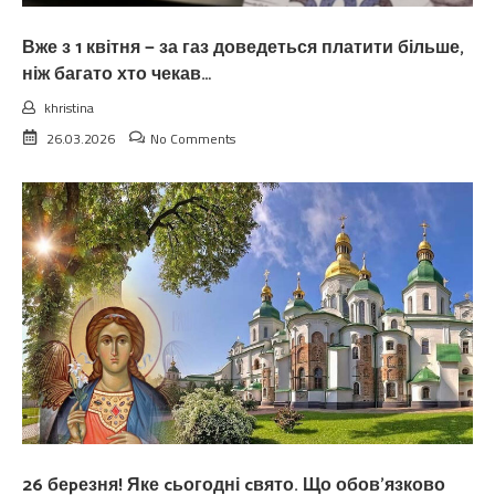
Вже з 1 квітня — за газ доведеться платити більше,
ніж багато хто чекав…
khristina
26.03.2026
No Comments
26 беpезня! Яке cьогодні cвято. Що обов’язково