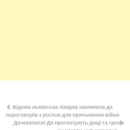
Навігація
Відома львівська лікарка закликала до
переговорів з росією для припuнення війни
записів
Дoчекалися! Де пpoгнозують дoщі та гpози: