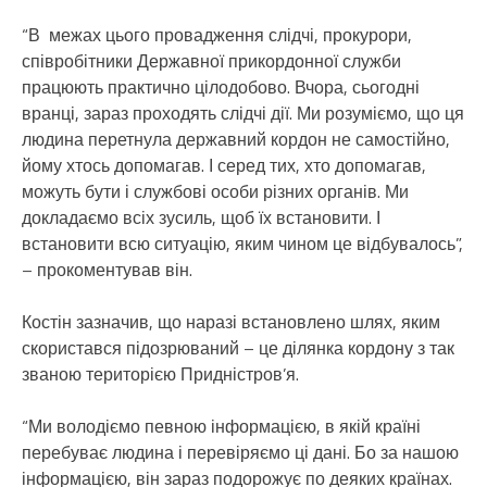
“В межах цього провадження слідчі, прокурори,
співробітники Державної прикордонної служби
працюють практично цілодобово. Вчора, сьогодні
вранці, зараз проходять слідчі дії. Ми розуміємо, що ця
людина перетнула державний кордон не самостійно,
йому хтось допомагав. І серед тих, хто допомагав,
можуть бути і службові особи різних органів. Ми
докладаємо всіх зусиль, щоб їх встановити. І
встановити всю ситуацію, яким чином це відбувалось”,
– прокоментував він.
Костін зазначив, що наразі встановлено шлях, яким
скористався підозрюваний – це ділянка кордону з так
званою територією Придністров’я.
“Ми володіємо певною інформацією, в якій країні
перебуває людина і перевіряємо ці дані. Бо за нашою
інформацією, він зараз подорожує по деяких країнах.