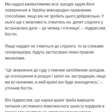
Ми надалі вживатимемо всіх заходів задля його
повернення в Україну міжнародно-правовими
способами, якщо він не зробить цього добровільно. У
нього ще є можливість з’явитись на допит слідчого у
встановлені дати – це четвер і п’ятниця”, – підкреслив
Костін.
Якщо нардеп не з’явиться до слідчого, то за словами
генпрокурора, будуть застосовані певні правові
механізми.
“Це звернення до суду з певним запобіжним заходом,
це оголошення в розшук і запит на екстрадицію, якщо
ми встановимо, в якій країні він буде знаходитись”, –
уточнив Костін.
Він підкреслив, що наразі країні треба вирішити
питання системного комплексного захисту кордонів в
межах між контрольно-пропускними пунктами.