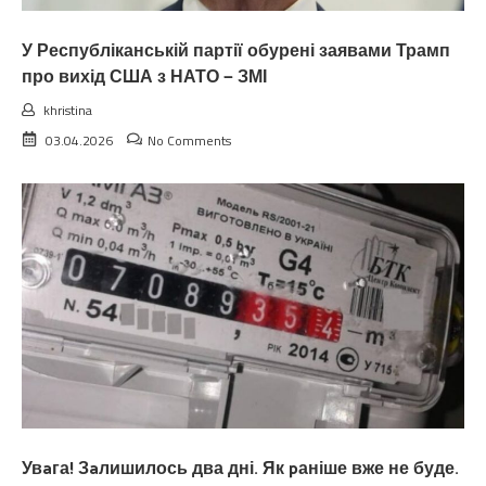
У Республіканській партії обурені заявами Трамп
про вихід США з НАТО — ЗМІ
khristina
03.04.2026
No Comments
Увaга! Зaлишилось два дні. Як pаніше вже не буде.