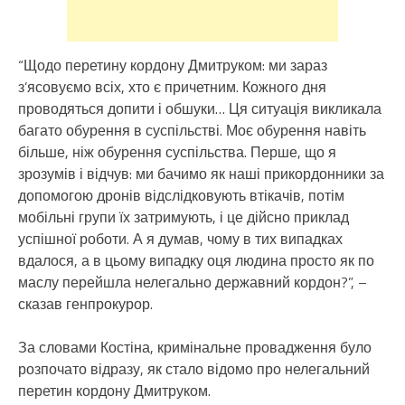
“Щодо перетину кордону Дмитруком: ми зараз
з’ясовуємо всіх, хто є причетним. Кожного дня
проводяться допити і обшуки… Ця ситуація викликала
багато обурення в суспільстві. Моє обурення навіть
більше, ніж обурення суспільства. Перше, що я
зрозумів і відчув: ми бачимо як наші прикордонники за
допомогою дронів відслідковують втікачів, потім
мобільні групи їх затримують, і це дійсно приклад
успішної роботи. А я думав, чому в тих випадках
вдалося, а в цьому випадку оця людина просто як по
маслу перейшла нелегально державний кордон?”, –
сказав генпрокурор.
За словами Костіна, кримінальне провадження було
розпочато відразу, як стало відомо про нелегальний
перетин кордону Дмитруком.