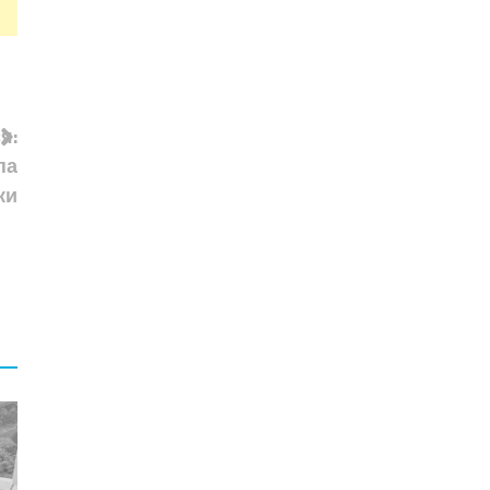
я:
па
ки