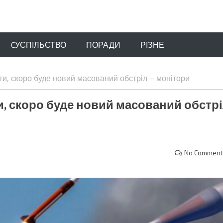
CУСПІЛЬСТВО
ПОРАДИ
РІЗНЕ
ти, скоро буде новий масований обстріл – монітори
и, скоро буде новий масований обстр
No Comment