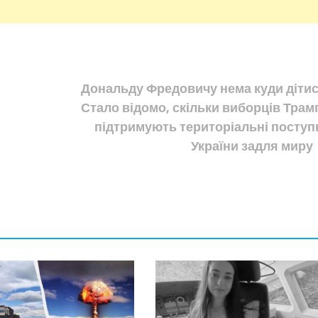
Дональду Фредовичу нема куди дітис
Стало відомо, скільки виборців Трам
підтримують територіальні поступ
України задля миру