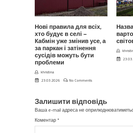
Нові правила для всіх,
Назва
хто будує в селі —
варто
Кабмін уже змінив усе, а
світо
за паркан і затінення
khristi
сусідів можуть бути
23.03
проблеми
khristina
23.03.2026
No Comments
Залишити відповідь
Ваша e-mail адреса не оприлюднюватиметьс
Коментар
*