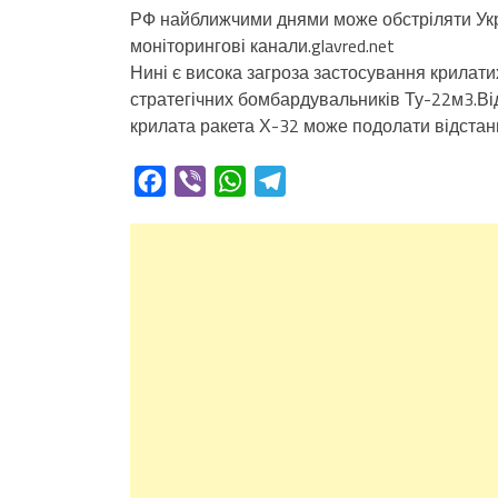
РФ найближчими днями може обстріляти Укр
моніторингові канали.glavred.net
Нині є висока загроза застосування крилати
стратегічних бомбардувальників Ту-22м3.Ві
крилата ракета Х-32 може подолати відстань
Facebook
Viber
WhatsApp
Telegram