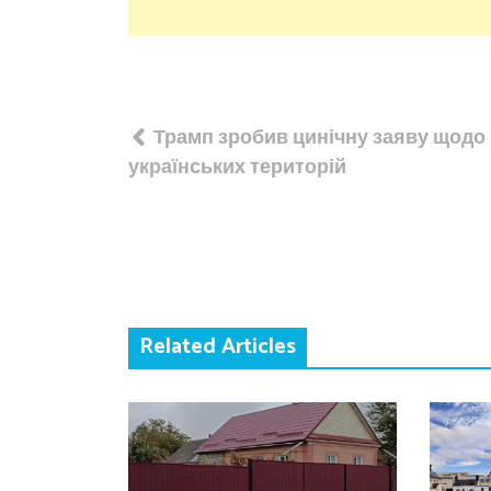
Навігація
Трамп зробив цинічну заяву щодо
записів
українських територій
Related Articles