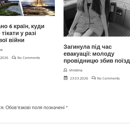
но 6 країн, куди
 тікати у разі
вої війни
Загинула під час
na
евакуації: молоду
.2026
No Comments
провідницю збив поїзд
khristina
23.03.2026
No Comments
я.
Обов’язкові поля позначені
*