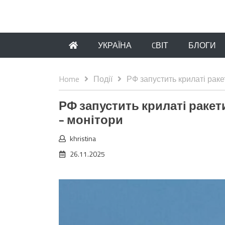
УКРАЇНА
CВІТ
БЛОГИ
Home
Події
РФ запустить крилаті раке
РФ запустить крилаті ракет
– монітори
khristina
26.11.2025