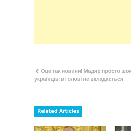
Навігація
Оце так новини! Мадяр просто шо
записів
українців: в голові не вкладається
Related Articles