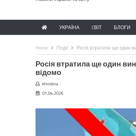
УКРАЇНА
CВІТ
БЛОГИ
Home
Події
Росія втратила ще один 
Росія втратила ще один ви
відомо
khristina
01.04.2026