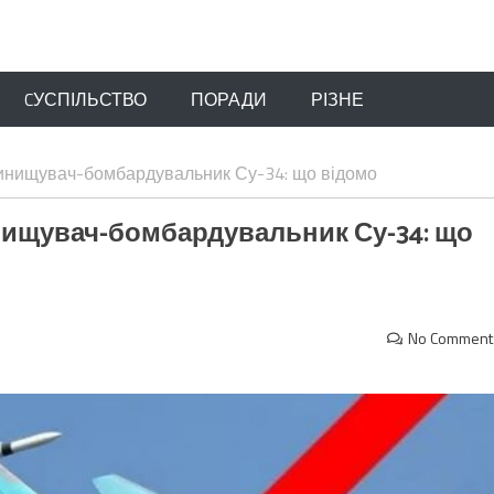
CУСПІЛЬСТВО
ПОРАДИ
РІЗНЕ
винищувач-бомбардувальник Су-34: що відомо
нищувач-бомбардувальник Су-34: що
No Comment