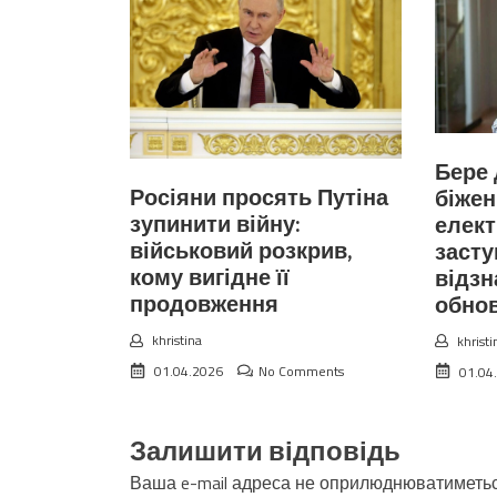
Бере 
Росіяни просять Путіна
біжен
зупинити війну:
елект
військовий розкрив,
засту
кому вигідне її
відз
продовження
обно
khristina
khristi
01.04.2026
No Comments
01.04
Залишити відповідь
Ваша e-mail адреса не оприлюднюватиметьс