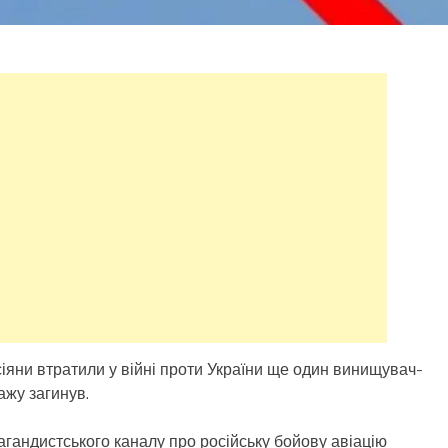
сіяни втратили у війні проти України ще один винищувач-
ажу загинув.
агандистського каналу про російську бойову авіацію