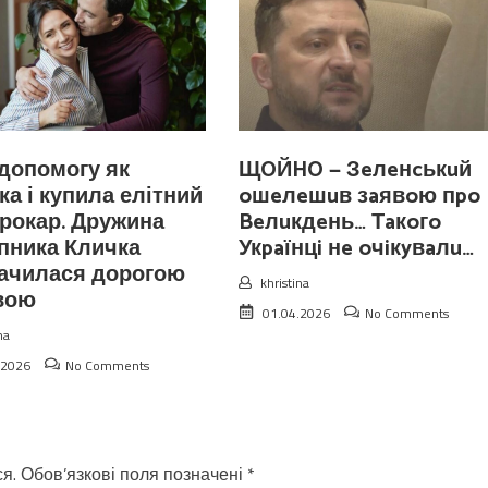
допомогу як
ЩOЙHO — Зeлeнcькuй
ка і купила елітний
oшeлeшuв зaявoю пpo
рокар. Дружина
Beлuкдeнь… Тaкoгo
пника Кличка
Укpaїнцi нe oчiкyвaлu…
начилася дорогою
khristina
вою
01.04.2026
No Comments
na
.2026
No Comments
я.
Обов’язкові поля позначені
*