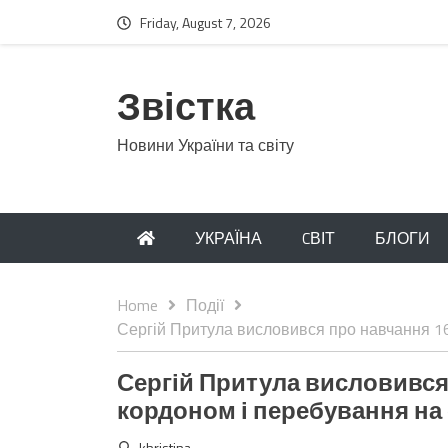
Friday, August 7, 2026
Звістка
Новини України та світу
УКРАЇНА
CВІТ
БЛОГИ
Home
Події
Сергій Притула висловився про навчання 16
Сергій Притула висловився 
кордоном і перебування на 
khristina