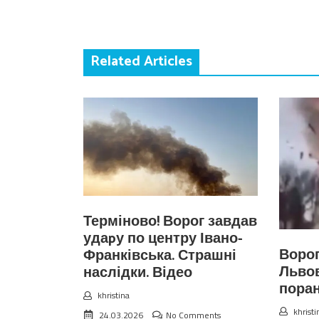
Related Articles
Терміново! Ворог завдав
удаpу по центру Івано-
Ворог
Франківська. Страшні
Львов
наслідки. Відео
поран
khristina
khristi
24.03.2026
No Comments