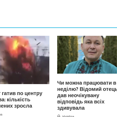
Чи можна працювати в
неділю? Відомий отец
 гатив по центру
дав неочікувану
а: кількість
відповідь яка всіх
ених зросла
здивувала
na
khristina