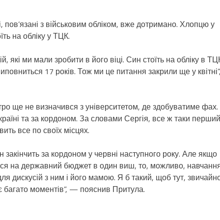
, пов’язані з військовим обліком, вже дотримано. Хлопцю у
їть на обліку у ТЦК.
 які ми мали зробити в його віці. Син стоїть на обліку в ТЦ
повниться 17 років. Тож ми це питання закрили ще у квітні”
итро ще не визначився з університетом, де здобуватиме фах.
країні та за кордоном. За словами Сергія, все ж таки перши
ить все по своїх місцях.
н закінчить за кордоном у червні наступного року. Але якщо
ися на державний бюджет в один виш, то, можливо, навчанн
я дискусій з ним і його мамою. Я б такий, щоб тут, звичайно
 є багато моментів”, — пояснив Притула.