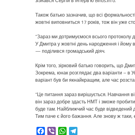
зізнався Сергій в інтерв’ю Bihus.info.
Також батько зазначив, що всі формальності
жовтні виповниться 17 років, тож він уже сто
“Зараз ми дотримуємося всього протоколу дій,
У Дмитра у жовтні день народження і йому ви
— поділився громадський діяч.
Крім того, зірковий батько говорить, що Дм
Зокрема, юнак розглядає два варіанти – в У
варіант був би якнайкращим, але час розстав
“Це питання зараз вирішується. Навчання ві
він зараз добре здасть НМТ і зможе пробит
буде там. Найближчий час буде відведений дл
Тим паче є його бажання. Але знову ж таки,
Facebook
Viber
WhatsApp
Telegram