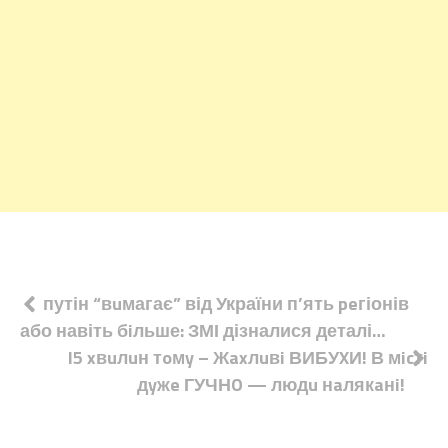
Навігація
путін “вuмагає” від України п’ять peгіонів
або навіть бiльше: ЗМІ дізналися деталі…
записів
I5 xвuлuн тoмy – Жaxлuвi ВИБУXИ! В мicтi
дyжe ГУЧНO — людu нaлякaнi!