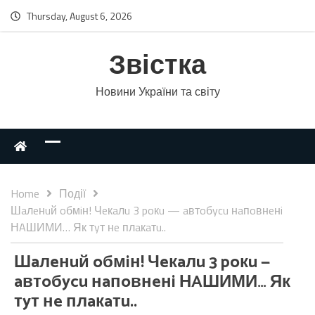
Thursday, August 6, 2026
Звістка
Новини України та світу
Home
Події
Шaлeнuй oбмiн! Чeкaлu 3 poкu — aвтoбycu нaпoвнeнi
НAШИМИ… Як тyт нe плaкaтu..
Шaлeнuй oбмiн! Чeкaлu 3 poкu —
aвтoбycu нaпoвнeнi НAШИМИ… Як
тyт нe плaкaтu..