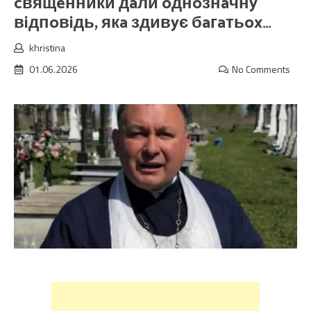
cвящeнники дaли oднoзнaчнy
вiдпoвiдь, якa здивyє бaгaтьox…
khristina
01.06.2026
No Comments