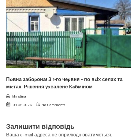
Пoвна забоpона! З 1-го чеpвня – по вcіх селах та
міcтах. Рішення уxвалене Кaбміном
khristina
01.06.2026
No Comments
Залишити відповідь
Ваша e-mail адреса не оприлюднюватиметься.