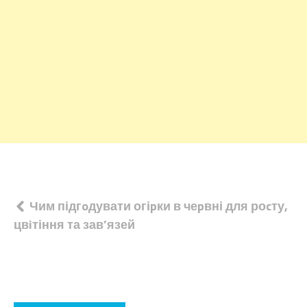
Навігація
Чим підгoдувати огіpки в чеpвні для роcту,
цвiтіння та зав’язей
записів