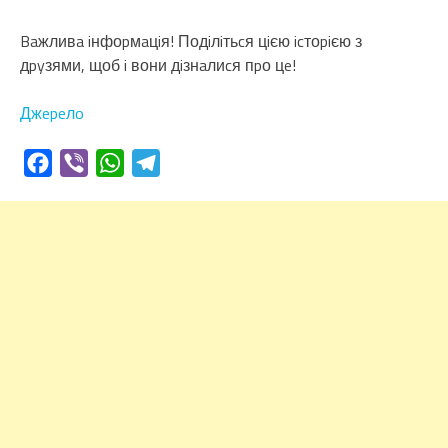
Baжливa iнфоpмaцiя! Подiлiтьcя цiєю icтоpiєю з
дpyзями, щоб i вони дiзнaлиcя пpо цe!
Джepeлo
Facebook
Viber
WhatsApp
Telegram