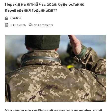
Пepexiд нa лiтнiй чac 2026: бyдe ocтaннє
пepeвeдeння гoдuннuкiв??
khristina
23.03.2026
No Comments