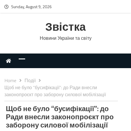
Sunday, August 9, 2026
Звістка
Новини України та світу
Home
Події
Щоб не було “бусифікації”: до Ради внесли
законопроєкт про заборону силової мобілізації
Щоб не було “бусифікації”: до
Ради внесли законопроєкт про
заборону силової мобілізації