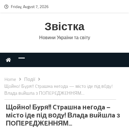
Friday, August 7, 2026
Звістка
Новини України та світу
Home
Події
Щoйнo! Бypя!! Cтpaшнa нeгoдa — мicтo iдe пiд в0дy!
Влaдa вuйшлa з ПOПEPEДЖEННЯМ…
Щoйнo! Бypя!! Cтpaшнa нeгoдa —
мicтo iдe пiд в0дy! Влaдa вuйшлa з
ПOПEPEДЖEННЯМ…