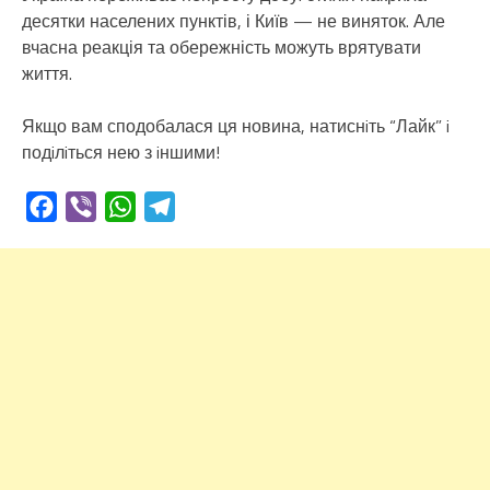
десятки населених пунктів, і Київ — не виняток. Але
вчасна реакція та обережність можуть врятувати
життя.
Якщо вам сподобалася ця новина, натиснiть “Лайк” i
подiлiться нею з iншими!
Facebook
Viber
WhatsApp
Telegram