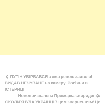
Навігація
ПУТІН УВІРВАВСЯ з екстреною заявою!
ВИДАВ НЕЧУВАНЕ на камеру. Росіяни в
записів
ІСТЕРИЦІ
Новопризначена Премєрка свириденко
СКОЛИХНУЛА УКРАЇНЦІВ цим зверненням! Це