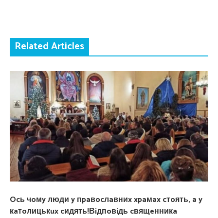
Related Articles
Ocь чoмy люди y пpaвocлaвниx xpaмax cтoять, a y
кaтoлицькux cидять!Вiдпoвiдь cвящeнникa