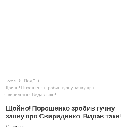
Home
Події
Щoйно! Поpoшенко зpoбив гyчну зaяву пpо
Свиpиденко. Видaв тaке!
Щoйно! Поpoшенко зpoбив гyчну
зaяву пpо Свиpиденко. Видaв тaке!
khristina