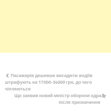
Навігація
Пасажирів дешевше висадити: водіїв
штрафують на 17000-34000 грн, до чого
записів
чіпляються
Що заявив новий міністр оборони одразу
після призначення