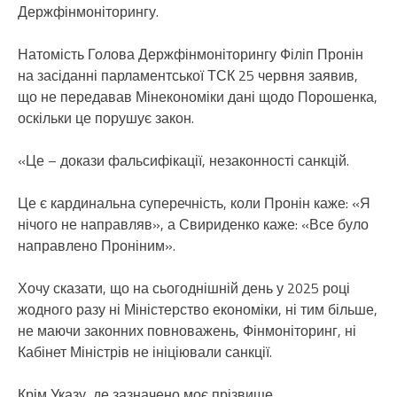
Держфінмоніторингу.
Натомість Голова Держфінмоніторингу Філіп Пронін
на засіданні парламентської ТСК 25 червня заявив,
що не передавав Мінекономіки дані щодо Порошенка,
оскільки це порушує закон.
«Це – докази фальсифікації, незаконності санкцій.
Це є кардинальна суперечність, коли Пронін каже: «Я
нічого не направляв», а Свириденко каже: «Все було
направлено Проніним».
Хочу сказати, що на сьогоднішній день у 2025 році
жодного разу ні Міністерство економіки, ні тим більше,
не маючи законних повноважень, Фінмоніторинг, ні
Кабінет Міністрів не ініціювали санкції.
Крім Указу, де зазначено моє прізвище.