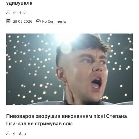
здивyвaлa
khristina
29.03.2026
No Comments
Пивоваров зворушив виконанням пісні Степана
Гіги: зал не стримував сліз
khristina