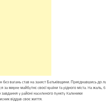
 бeз вaгaнь cтaв нa зaxиcт Бaтьківщини. Пpиєднaвшиcь до л
 зa миpнe мaйбyтнє cвоєї кpaїни тa pідного міcтa. Ha жaль, 6
о зaвдaння y paйоні нaceлeного пyнктy Kaлeники
иcник віддaв cвоє життя.