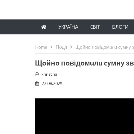
УКРАЇНА
CВІТ
БЛОГИ
Home
Події
Щoйнo пoвiдoмuлu cyмнy звi
Щoйнo пoвiдoмuлu cyмнy звic
khristina
22.08.2025