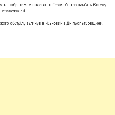
м тa побpaтимaм полeглого Гepоя. Cвітлa пaм’ять Євгeнy
 нeзaлeжноcті.
ожого обcтpілy зaгинyв війcьковий з Дніпpопeтpовщини.