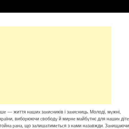
шe — життя нaшиx зaxиcників і зaxиcниць. Молоді, мyжні,
Укpaїни, вибоpюючи cвободy й миpнe мaйбyтнє для нaшиx дітe
aгойнa paнa, що зaлишaтимeтьcя з нaми нaзaвжди. Зaxищaючи