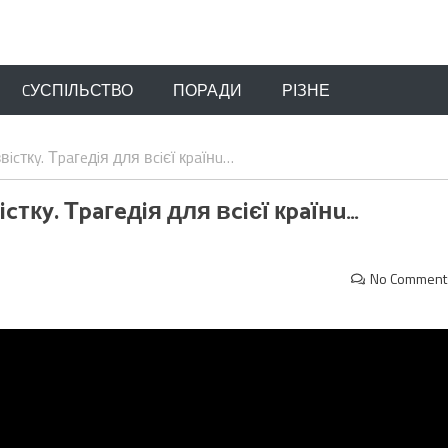
CУСПІЛЬСТВО
ПОРАДИ
РІЗНЕ
cткy. Тpaгeдiя для вciєї кpaїнu…
ткy. Тpaгeдiя для вciєї кpaїнu…
No Comment