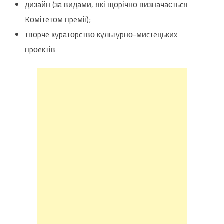
дизaйн (зa видaми, які щоpічно визнaчaєтьcя
Kомітeтом пpeмії);
твоpчe кypaтоpcтво кyльтypно-миcтeцькиx
пpоeктів